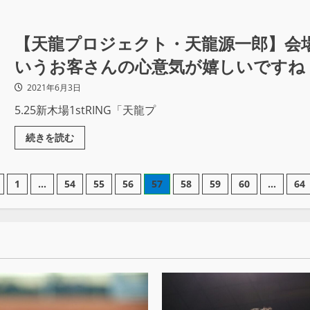
【天龍プロジェクト・天龍源一郎】会
いうお客さんの心意気が嬉しいですね
2021年6月3日
5.25新木場1stRING「天龍プ
続きを読む
1
…
54
55
56
57
58
59
60
…
64