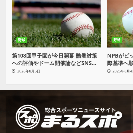
野球
野球
NPBがピ
第108回甲子園が今日開幕 酷暑対策
際基準へ順
への評価やドーム開催論などSNSで
軟運用へ
議論も
2026年8月4
2026年8月5日