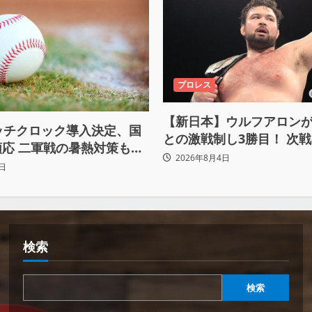
プロレス
【新日本】ウルフアロン
ッチクロック導入決定、国
との激戦制し3勝目！ 次
応 二軍戦の暑熱対策も柔
へ宣言「アイツの王道を
2026年8月4日
日
ぶち壊す」
検索
検索