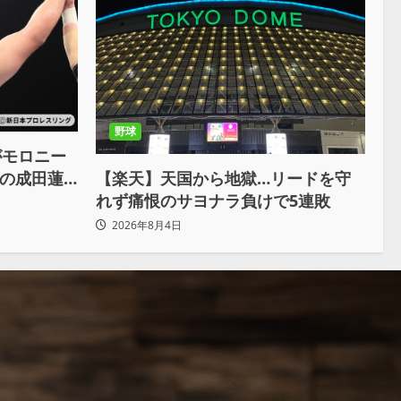
野球
がモロニー
戦の成田蓮
【楽天】天国から地獄…リードを守
俺の王道で
れず痛恨のサヨナラ負けで5連敗
2026年8月4日