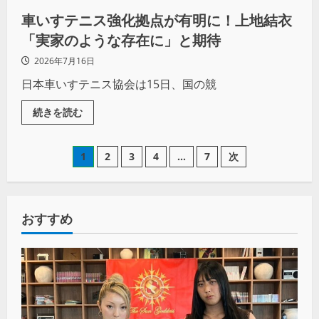
車いすテニス強化拠点が有明に！上地結衣
「実家のような存在に」と期待
2026年7月16日
日本車いすテニス協会は15日、国の競
続きを読む
1
2
3
4
…
7
次
おすすめ