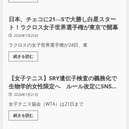
その他球技
日本、チェコに21―5で大勝し白星スター
ト！ラクロス女子世界選手権が東京で開幕
2026年7月25日
ラクロスの女子世界選手権が24日、東
続きを読む
その他球技
【女子テニス】SRY遺伝子検査の義務化で
生物学的女性限定へ ルール改定にSNSで
賛同の声
2026年7月21日
女子テニス協会（WTA）は21日まで
続きを読む
インクルーシブスポーツ
その他球技