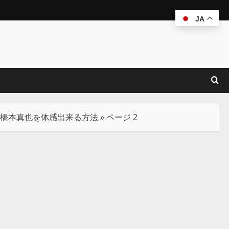
JA
・橋本真也を体感出来る方法
»
ページ 2