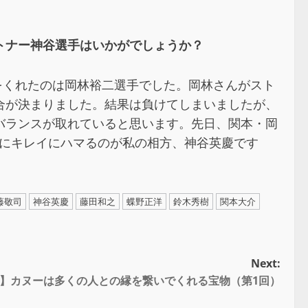
トナー神谷選手はいかがでしょうか？
をくれたのは岡林裕二選手でした。岡林さんがスト
合が決まりました。結果は負けてしまいましたが、
バランスが取れていると思います。先日、関本・岡
いにキレイにハマるのが私の相方、神谷英慶です
藤敬司
神谷英慶
藤田和之
蝶野正洋
鈴木秀樹
関本大介
Next:
一】カヌーは多くの人との縁を繋いでくれる宝物（第1回）