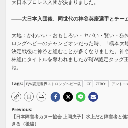
大日本プロレス入団が決まりました。
――大日本入団後、同世代の神谷英慶選手とチー
大地：かわいい・おもしろい・ヤバい・賢い・独
ロングヘビーのチャンピオンだった時、「橋本大
決定戦後に神谷と組むことが多くなりました。神
林組にタイトルを奪われましたがBJW認定タッグ
ね。
Tags:
BJW認定世界ストロングヘビー級
IGF
ZERO1
アントニ
Previous:
【日本障害者カヌー協会 上岡央子】水上だと障害者と
きる（後編）