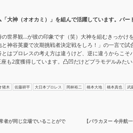
ム「大神（オオカミ）」を組んで活躍しています。パー
特の世界観…が彼の印象です（笑）大神を組むきっかけ
地と神谷英慶で次期挑戦者決定戦をしろ！」の一言で試
谷とはプロレスの考え方は違うけど、逆に違うからこそ
王座も2度獲得しています。凸凹だけどプラモデルみた
オ猪木
佐藤耕平
大日本プロレス
岡林裕二
橋本大地
橋本真也
武
健常者が同じ立場でいることがで
【パラカヌー 今井航