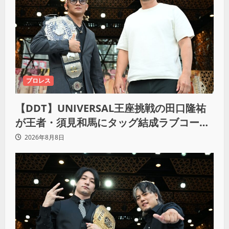
プロレス
【DDT】UNIVERSAL王座挑戦の田口隆祐
が王者・須見和馬にタッグ結成ラブコー
ル！「この試合が終わった後は、丸刈りブ
2026年8月8日
ラザーズで一緒にやっていただければ」