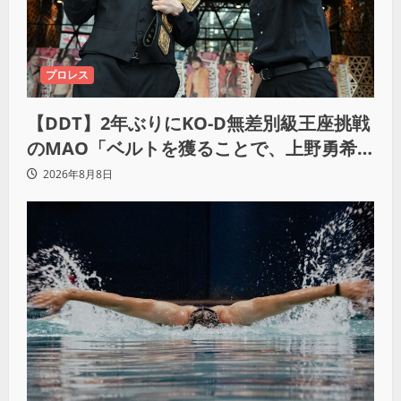
プロレス
【DDT】2年ぶりにKO-D無差別級王座挑戦
のMAO「ベルトを獲ることで、上野勇希
とMAOで一時代あったんだよって残した
2026年8月8日
い」