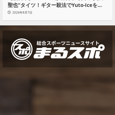
聖也”タイツ！ギター殺法でYuto-Iceを
KO「俺と闘う時は考えろ。感じるな」
2026年8月7日