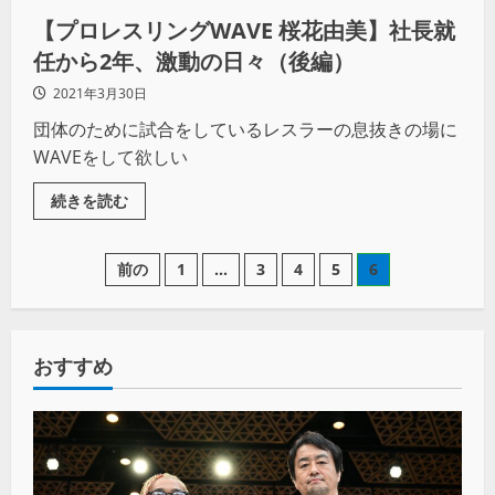
【プロレスリングWAVE 桜花由美】社長就
任から2年、激動の日々（後編）
2021年3月30日
団体のために試合をしているレスラーの息抜きの場に
WAVEをして欲しい
続きを読む
前の
1
…
3
4
5
6
おすすめ