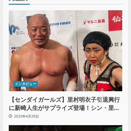
インタビュー
【センダイガールズ】里村明衣子引退興行
に新崎人生がサプライズ登場！シン・里村
とタッグ結成
2025年4月29日