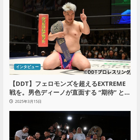
インタビュー
【DDT】フェロモンズを超えるEXTREME
戦を。男色ディーノが直面する “期待” とい
う大きな壁（中編）
2025年3月15日