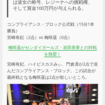
は波女の称号、レジーナへの挑戦権、
そして賞金100万円が与えられる。
コンプライアンス・ブロック公式戦（15分1本
勝負）
宮崎有妃（2点）vs 梅咲遥（0点）
梅咲遥がセンダイガールズ・岩田美香との対戦
を熱望！
宮崎有妃、ハイビスカスみぃ、門倉凛が2点で並
んだコンプライアンス・ブロック。この試合が
最終戦となる梅咲遥は2点が欲しいところ。