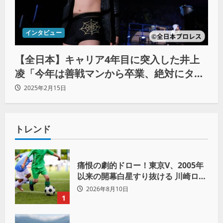
インタビュー
【全日本】キャリア4年目に突入した井上
凌「今年は善戦マンから卒業、絶対にタイ
トルを獲得します！」
2025年2月15日
トレンド
痛恨の劇的ドロー！東京V、2005年
以来の開幕白星すり抜ける 川崎ロマ
ニッチ同点弾
2026年8月10日
1