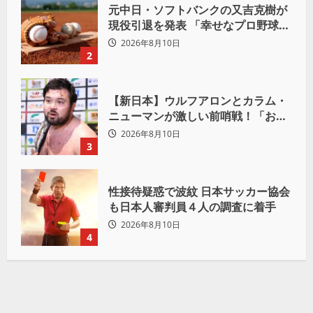
元中日・ソフトバンクの又吉克樹が
現役引退を発表 「幸せなプロ野球人
生でした」
2026年8月10日
2
【新日本】ウルフアロンとカラム・
ニューマンが激しい前哨戦！「お前
は俺の胸毛にカラム(絡む)小バエと
2026年8月10日
一緒だ」
3
性接待疑惑で波紋 日本サッカー協会
も日本人審判員４人の調査に着手
2026年8月10日
4