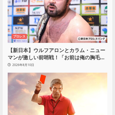
プロレス
【新日本】ウルフアロンとカラム・ニュー
マンが激しい前哨戦！「お前は俺の胸毛に
カラム(絡む)小バエと一緒だ」
2026年8月10日