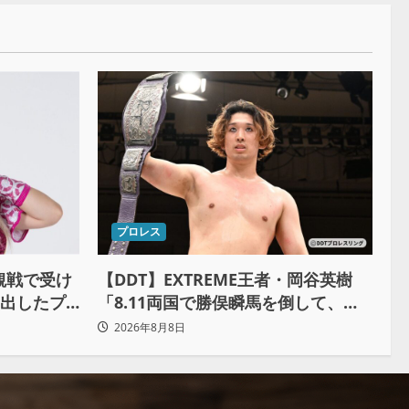
プロレス
観戦で受け
【DDT】EXTREME王者・岡谷英樹
み出したプ
「8.11両国で勝俣瞬馬を倒して、初
めて“本当の王者”になれる」
2026年8月8日