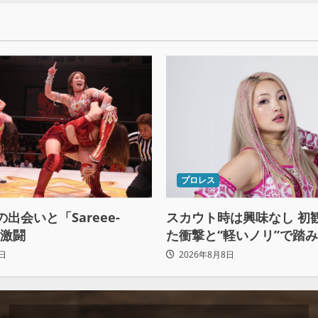
プロレス
との出会いと「Sareee-
スカウト時は興味なし 初
の激闘
た衝撃と“軽いノリ”で踏
ロレスへの道
日
2026年8月8日