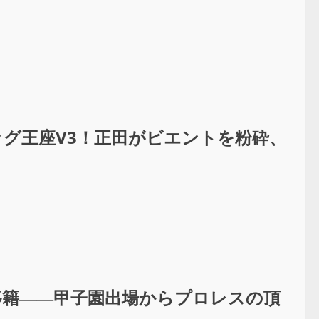
ッグ王座V3！正田がビエントを粉砕、
T移籍――甲子園出場からプロレスの頂