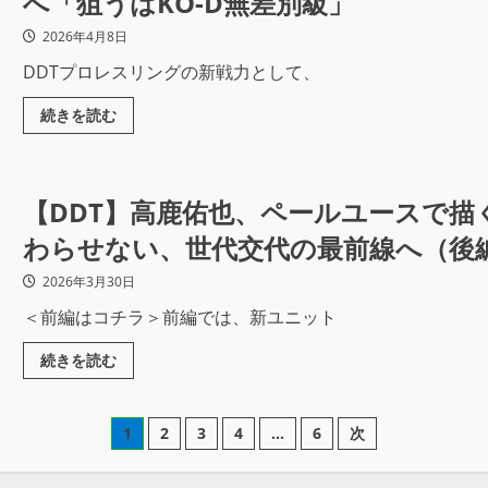
へ「狙うはKO-D無差別級」
2026年4月8日
DDTプロレスリングの新戦力として、
続きを読む
【DDT】高鹿佑也、ペールユースで描
わらせない、世代交代の最前線へ（後
2026年3月30日
＜前編はコチラ＞前編では、新ユニット
続きを読む
1
2
3
4
…
6
次