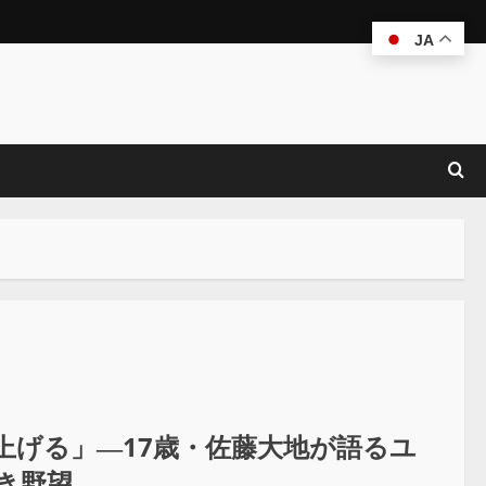
JA
り上げる」―17歳・佐藤大地が語るユ
き野望