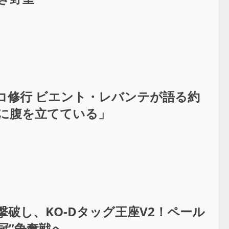
コ修行 ビエント・レバンテが語る約
分に腹を立てている」
を撃破し、KO-Dタッグ王座V2！ペール
冠”争奪戦へ