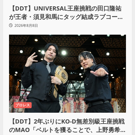
【DDT】UNIVERSAL王座挑戦の田口隆祐
が王者・須見和馬にタッグ結成ラブコー
ル！「この試合が終わった後は、丸刈りブ
2026年8月8日
ラザーズで一緒にやっていただければ」
プロレス
【DDT】2年ぶりにKO-D無差別級王座挑戦
のMAO「ベルトを獲ることで、上野勇希