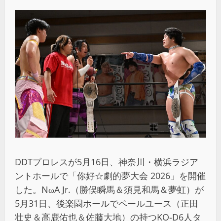
DDTプロレスが5月16日、神奈川・横浜ラジア
ントホールで「你好☆劇的夢大会 2026」を開催
した。NωA Jr.（勝俣瞬馬＆須見和馬＆夢虹）が
5月31日、後楽園ホールでペールユース（正田
壮史＆高鹿佑也＆佐藤大地）の持つKO-D6人タ