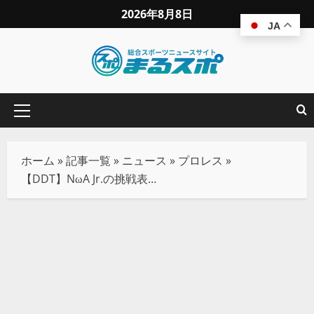
2026年8月8日
JA
ホーム
»
記事一覧
»
ニュース
»
プロレス
»
【DDT】NωA Jr.の挑戦表明を高鹿が一度は拒否するも、学園ドラマ風展開で電撃王座戦へ！