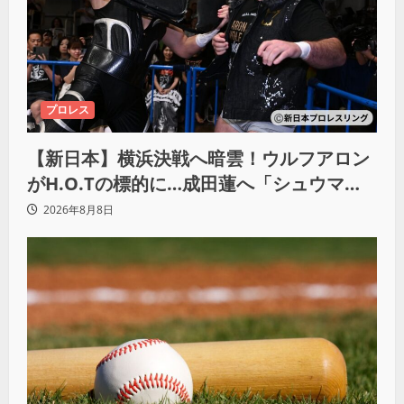
プロレス
【新日本】横浜決戦へ暗雲！ウルフアロン
がH.O.Tの標的に…成田蓮へ「シュウマイ
にしてやる」と怒り爆発
2026年8月8日