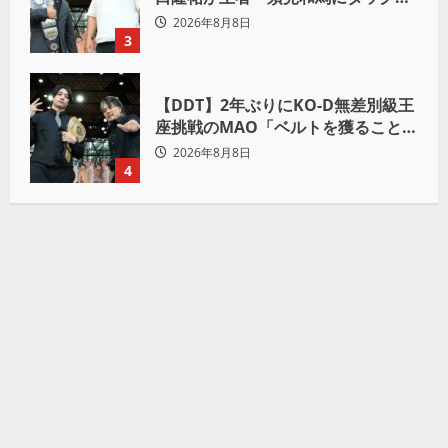
成ラブコール！「この試合が終わっ
2026年8月8日
た後は、丸刈りブラザーズで一緒に
3
やっていただければ」
【DDT】2年ぶりにKO-D無差別級王
座挑戦のMAO「ベルトを獲ること
で、上野勇希とMAOで一時代あった
2026年8月8日
んだよって残したい」
4