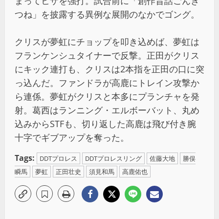
まってヒザを強打。試合前に「創作昔話ごんぎ
つね」を披露する異例な展開のなかでゴング。
クリスが夢虹にチョップを叩き込めば、夢虹は
フランケンシュタイナーで反撃。正田がクリス
にキック連打も、クリスは2本指を正田の口に突
っ込んだ。ファンドラが高鹿にトレイン攻撃か
ら連係。夢虹がクリスと本多にプランチャを発
射。葛西はランニング・エルボーバット、丸め
込みからSTFも、切り返した高鹿は飛び付き腕
十字でギブアップを奪った。
Tags:
DDTプロレス
DDTプロレスリング
佐藤大地
勝俣
瞬馬
夢虹
正田壮史
須見和馬
高鹿佑也