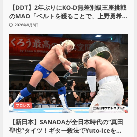
【DDT】2年ぶりにKO-D無差別級王座挑戦
のMAO「ベルトを獲ることで、上野勇希
とMAOで一時代あったんだよって残した
2026年8月8日
い」
プロレス
【新日本】SANADAが全日本時代の“真田
聖也”タイツ！ギター殺法でYuto-Iceを