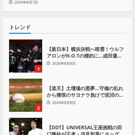
KO「俺と闘う時は考えろ。感じるな」
2026年8月7日
トレンド
【新日本】横浜決戦へ暗雲！ウルフ
アロンがH.O.Tの標的に…成田蓮へ
「シュウマイにしてやる」と怒り爆
2026年8月8日
発
1
【楽天】土壇場の悪夢…守備の乱れ
から痛恨のサヨナラ負けで泥沼の連
敗
2026年8月8日
2
【DDT】UNIVERSAL王座挑戦の田
口隆祐が王者・須見和馬にタッグ結