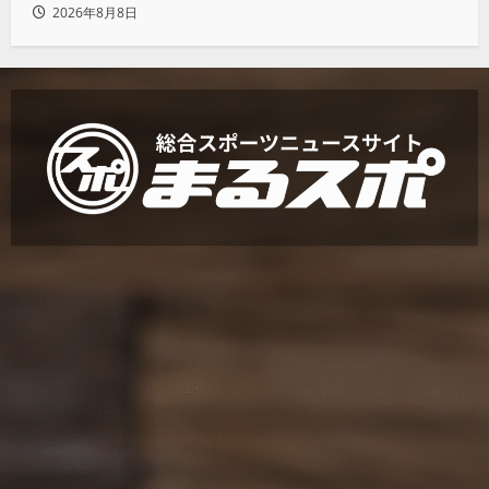
とMAOで一時代あったんだよって残した
2026年8月8日
い」