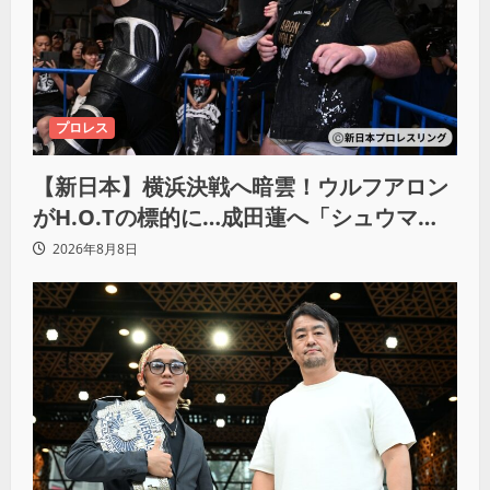
プロレス
【新日本】横浜決戦へ暗雲！ウルフアロン
がH.O.Tの標的に…成田蓮へ「シュウマイ
にしてやる」と怒り爆発
2026年8月8日