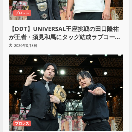
プロレス
【DDT】UNIVERSAL王座挑戦の田口隆祐
が王者・須見和馬にタッグ結成ラブコー
ル！「この試合が終わった後は、丸刈りブ
2026年8月8日
ラザーズで一緒にやっていただければ」
プロレス