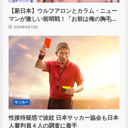
【新日本】ウルフアロンとカラム・ニュー
マンが激しい前哨戦！「お前は俺の胸毛に
カラム(絡む)小バエと一緒だ」
2026年8月10日
サッカー
性接待疑惑で波紋 日本サッカー協会も日本
人審判員４人の調査に着手