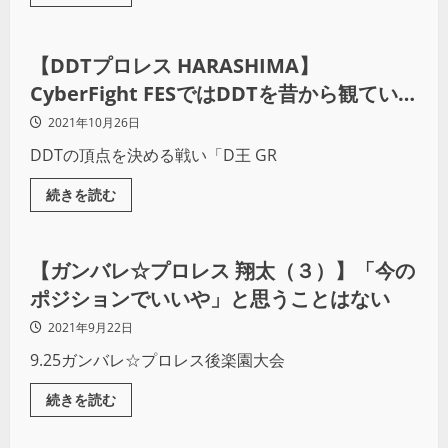
プロレス
【DDTプロレス HARASHIMA】
CyberFight FESではDDTを昔から観ている
ファンの方にも届けたかった
2021年10月26日
DDTの頂点を決める戦い「D王 GR
続きを読む
プロレス
【ガンバレ☆プロレス 翔太（３）】「今の
ポジションでいいや」と思うことはない
2021年9月22日
9.25ガンバレ☆プロレス後楽園大会
続きを読む
プロレス