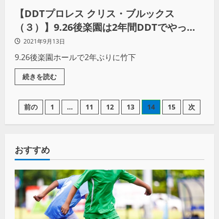
【DDTプロレス クリス・ブルックス
（３）】9.26後楽園は2年間DDTでやって
きたことを見せる集大成の試合
2021年9月13日
9.26後楽園ホールで2年ぶりに竹下
続きを読む
前の
1
…
11
12
13
14
15
次
おすすめ