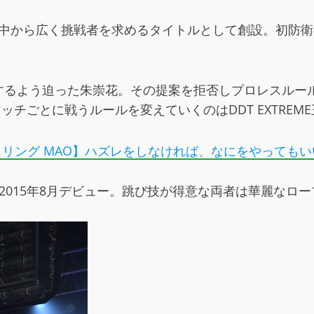
して世界中から広く挑戦者を求めるタイトルとして創設。初防
するよう迫った朱崇花。その提案を拒否しプロレスルール
トルマッチごとに戦うルールを変えていくのはDDT EXTR
スリング MAO】ハズレをしなければ、なにをやっても
2015年8月デビュー。跳び技が得意な両者は華麗なロ