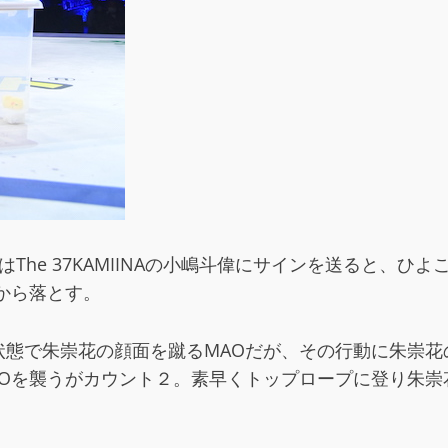
The 37KAMIINAの小嶋斗偉にサインを送ると、
から落とす。
状態で朱崇花の顔面を蹴るMAOだが、その行動に朱崇花
Oを襲うがカウント２。素早くトップロープに登り朱崇