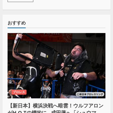
おすすめ
プロレス
【新日本】横浜決戦へ暗雲！ウルフアロン
がH.O.Tの標的に…成田蓮へ「シュウマイ