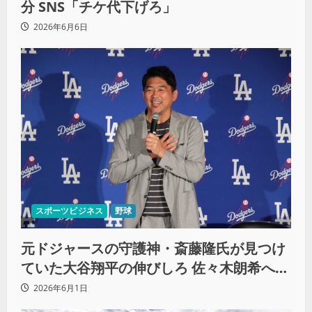
分 SNS「チケ代下げろ」
2026年6月6日
スポーツビジネス
野球
元ドジャースの守護神・斎藤隆氏が見つけ
ていた大谷翔平の伸びしろ 佐々木朗希への
知られざる支援も明かす
2026年6月1日