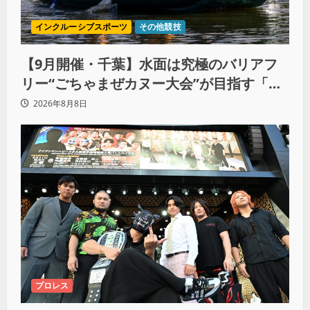
インクルーシブスポーツ
その他競技
【9月開催・千葉】水面は究極のバリアフ
リー“ごちゃまぜカヌー大会”が目指す「誰
もが主役になれる地域共生社会」
2026年8月8日
プロレス