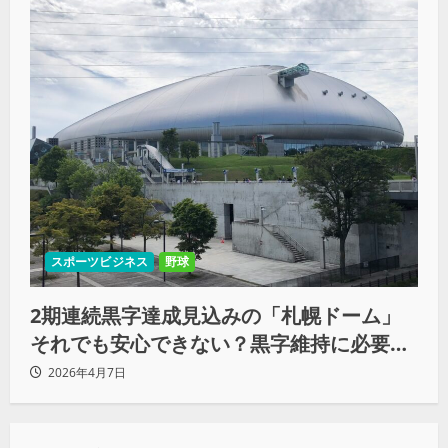
スポーツビジネス
野球
2期連続黒字達成見込みの「札幌ドーム」
それでも安心できない？黒字維持に必要な
持続的スタジアム運営
2026年4月7日