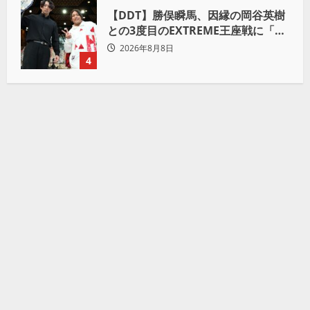
【DDT】勝俣瞬馬、因縁の岡谷英樹
との3度目のEXTREME王座戦に「僕
が本当の岡谷英樹を引き出して獲り
2026年8月8日
たい」
4