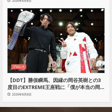
ちにいきたい」
2026年8月8日
プロレス
【DDT】勝俣瞬馬、因縁の岡谷英樹との3
度目のEXTREME王座戦に「僕が本当の岡
谷英樹を引き出して獲りたい」
2026年8月8日