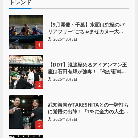
トレンド
【9月開催・千葉】水面は究極のバ
リアフリー“ごちゃまぜカヌー大
会”が目指す「誰もが主役になれる地
2026年8月8日
域共生社会」
1
【DDT】混迷極めるアイアンマン王
座は石田有輝が強奪！「俺が新幹線
の切符を手に入れるからな！逃げ切
2026年8月8日
るぞ」
2
武知海青がTAKESHITAとの一騎打ち
に覚悟の出陣！「1%に全力の人生を
かけて勝ちにいきたい」
2026年8月8日
3