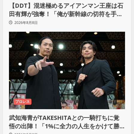
【DDT】混迷極めるアイアンマン王座は石
田有輝が強奪！「俺が新幹線の切符を手に
入れるからな！逃げ切るぞ」
2026年8月8日
プロレス
武知海青がTAKESHITAとの一騎打ちに覚
悟の出陣！「1%に全力の人生をかけて勝