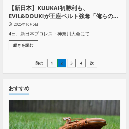
【新日本】KUUKAI初勝利も、
EVIL&DOUKIが王座ベルト強奪「俺らのも
んだ！」
2025年10月5日
4日、新日本プロレス・神奈川大会にて
続きを読む
前の
1
2
3
4
次
おすすめ