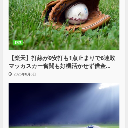
野球
【楽天】打線が9安打も1点止まりで6連敗
マッカスカー奮闘も好機活かせず借金
「22」
2026年8月6日