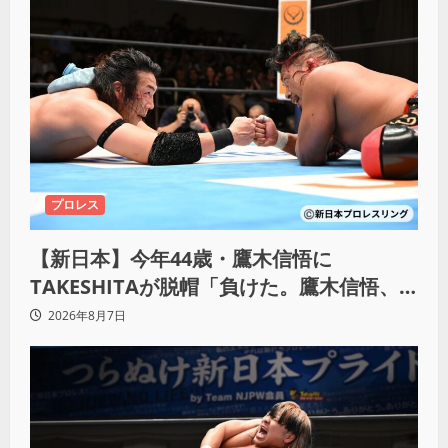
プロレス
【新日本】今年44歳・鷹木信悟に
TAKESHITAが脱帽「負けた。鷹木信悟、
強いわ！」
2026年8月7日