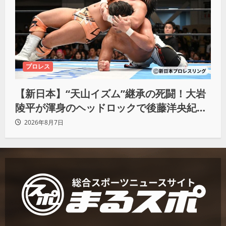
プロレス
【新日本】“天山イズム”継承の死闘！大岩
陵平が渾身のヘッドロックで後藤洋央紀か
らタップ奪取 執念の「リベンジ＆4勝目」
2026年8月7日