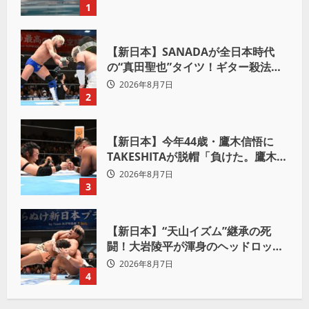
1
【新日本】SANADAが全日本時代
の“真田聖也”タイツ！ギター殺法で
Yuto-IceをKO「俺と闘う時は考え
2026年8月7日
ろ。感じるな」
2
【新日本】今年44歳・鷹木信悟に
TAKESHITAが脱帽「負けた。鷹木信
悟、強いわ！」
2026年8月7日
3
【新日本】“天山イズム”継承の死
闘！大岩陵平が渾身のヘッドロック
で後藤洋央紀からタップ奪取 執念の
2026年8月7日
「リベンジ＆4勝目」
4