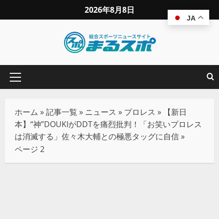
2026年8月8日
JA
ホーム
»
記事一覧
»
ニュース
»
プロレス
»
【新日
本】“神”DOUKIがDDTを痛烈批判！「お笑いプロレス
は消滅する」佐々木大輔との極悪タッグに自信
»
ページ 2