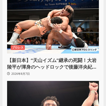
プロレス
【新日本】“天山イズム”継承の死闘！大岩
陵平が渾身のヘッドロックで後藤洋央紀か
らタップ奪取 執念の「リベンジ＆4勝目」
2026年8月7日