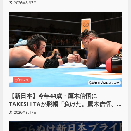
KO「俺と闘う時は考えろ。感じるな」
2026年8月7日
プロレス
【新日本】今年44歳・鷹木信悟に
TAKESHITAが脱帽「負けた。鷹木信悟、
強いわ！」
2026年8月7日