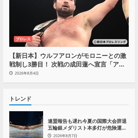
プロレス
【新日本】ウルフアロンがモロニーとの激
戦制し3勝目！ 次戦の成田蓮へ宣言「アイ
ツの王道を俺の王道でぶち壊す」
2026年8月4日
トレンド
連盟報告も遅れ今夏の国際大会辞退
五輪銀メダリスト本多灯が危険運転
致傷で起訴
2026年8月7日