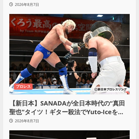
2026年8月7日
プロレス
【新日本】SANADAが全日本時代の“真田
聖也”タイツ！ギター殺法でYuto-Iceを
KO「俺と闘う時は考えろ。感じるな」
2026年8月7日