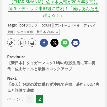
【CHARISMANIA】佐々木大輔が20周年を前に
師匠・ディック東郷組に勝利！「俺はあんたを
超える！」
Tags:
DDTプロレス
DOUKI
アントーニオ本多
ディック
東郷
佐々木大輔
新日本プロレス
Previous:
【新日本】タイガーマスク31年の現役生活に幕…初
代・佐山サトルと最後のロックアップ
Next:
【楽天】好調の波に乗れず沖縄で完敗、荘司が5回4失
点と誤算で連敗
ページ：
1
2