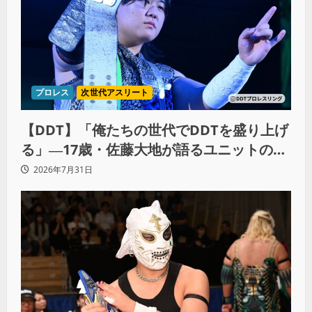
プロレス
次世代アスリート
【DDT】「俺たちの世代でDDTを盛り上げ
る」―17歳・佐藤大地が語るユニットの絆
とシングル王座への飽くなき野望
2026年7月31日