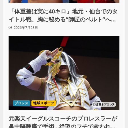
「体重差は実に40キロ」地元・仙台でのタ
イトル戦、胸に秘める“師匠のベルト”への
想いと同期決戦への決意
2026年7月28日
プロレス
地域スポーツ
元楽天イーグルスコーチのプロレスラーが
鼻中隔腫瘍で手術…絶望のフチで救われた