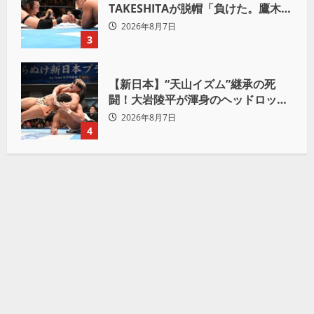
TAKESHITAが脱帽「負けた。鷹木信
悟、強いわ！」
2026年8月7日
3
【新日本】“天山イズム”継承の死
闘！大岩陵平が渾身のヘッドロック
で後藤洋央紀からタップ奪取 執念の
2026年8月7日
「リベンジ＆4勝目」
4