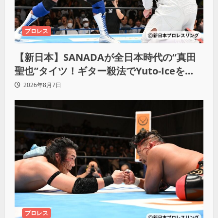
プロレス
【新日本】SANADAが全日本時代の“真田
聖也”タイツ！ギター殺法でYuto-Iceを
KO「俺と闘う時は考えろ。感じるな」
2026年8月7日
プロレス