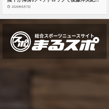
らタップ奪取 執念の「リベンジ＆4勝目」
2026年8月7日