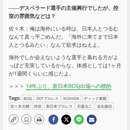
――デスペラード選手の主催興行でしたが、控
室の雰囲気などは？
佐々木：俺は海外にいる時は、日本人とつるむ
なんて真っ平ごめんだ。「海外に来てまで日本
人とつるみたい」なんて欲求はねえよ。
海外でしか会えないような選手と暴れる方がよ
っぽど充実しているからな。体感としては1ヶ月
が1週間くらいに感じたよ。
＞＞＞
14年ぶり、新日本BOSJ出場への標的
Tags:
BOSJ
DDTプロレス
KUSHIDA
ディック東郷
佐々木大輔
外道
新日本プロレス
石森太二
金丸義信