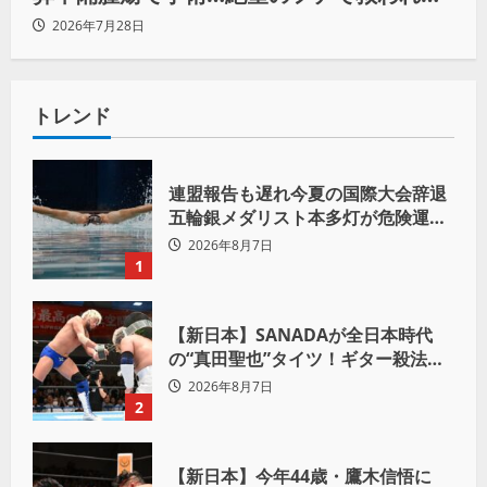
リーダーの言葉
2026年7月28日
トレンド
連盟報告も遅れ今夏の国際大会辞退
五輪銀メダリスト本多灯が危険運転
致傷で起訴
2026年8月7日
1
【新日本】SANADAが全日本時代
の“真田聖也”タイツ！ギター殺法で
Yuto-IceをKO「俺と闘う時は考え
2026年8月7日
ろ。感じるな」
2
【新日本】今年44歳・鷹木信悟に