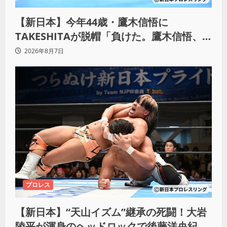
【新日本】今年44歳・鷹木信悟に
TAKESHITAが脱帽「負けた。鷹木信悟、
強いわ！」
2026年8月7日
プロレス
【新日本】“天山イズム”継承の死闘！大岩
陵平が渾身のヘッドロックで後藤洋央紀か