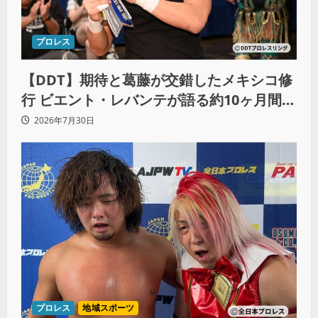
プロレス
【DDT】期待と葛藤が交錯したメキシコ修
行 ビエント・レバンテが語る約10ヶ月間の
苦悩「くすぶっている自分に腹を立ててい
2026年7月30日
る」
プロレス
地域スポーツ