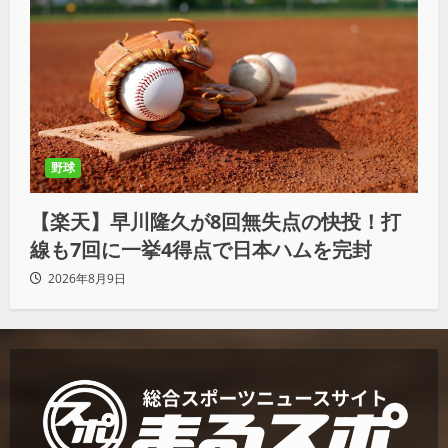
野球
【楽天】早川隆久が8回無失点の快投！打
線も7回に一挙4得点で日本ハムを完封
2026年8月9日