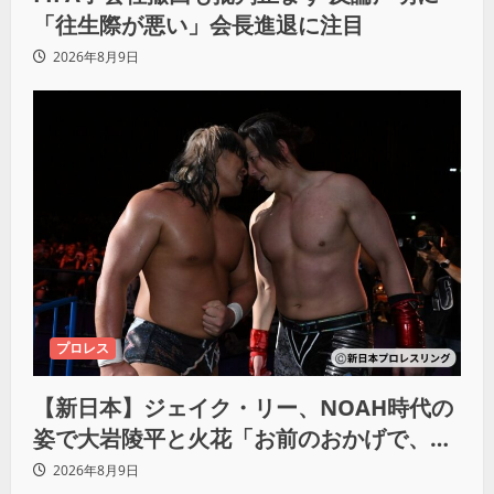
「往生際が悪い」会長進退に注目
2026年8月9日
プロレス
【新日本】ジェイク・リー、NOAH時代の
姿で大岩陵平と火花「お前のおかげで、忘
れてたもの思い出したわ」
2026年8月9日