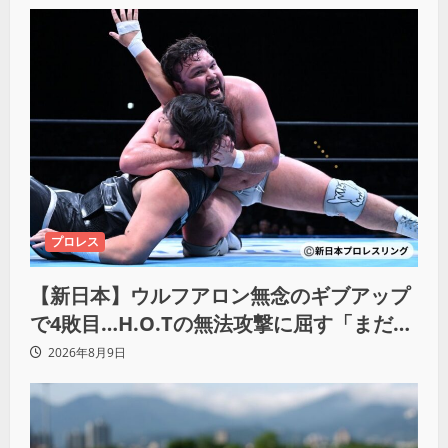
プロレス
【新日本】ウルフアロン無念のギブアップ
で4敗目…H.O.Tの無法攻撃に屈す「まだま
だ俺自身の力はこんなもんだなって」
2026年8月9日