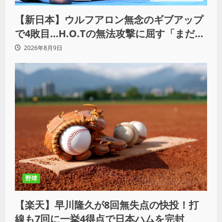
【新日本】ウルフアロン無念のギブアップ
で4敗目…H.O.Tの無法攻撃に屈す「まだま
だ俺自身の力はこんなもんだなって」
2026年8月9日
野球
【楽天】早川隆久が8回無失点の快投！打
線も7回に一挙4得点で日本ハムを完封