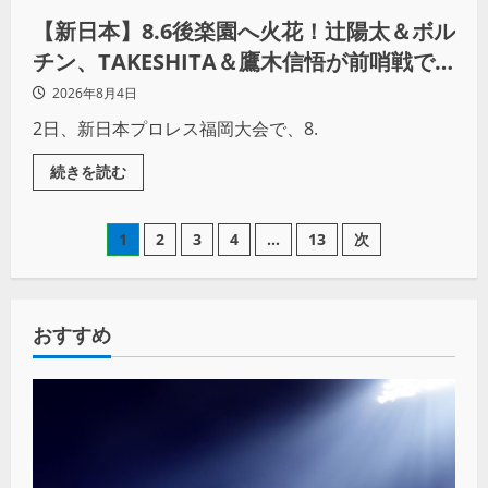
【新日本】8.6後楽園へ火花！辻陽太＆ボル
チン、TAKESHITA＆鷹木信悟が前哨戦で
激突
2026年8月4日
2日、新日本プロレス福岡大会で、8.
続きを読む
1
2
3
4
…
13
次
おすすめ