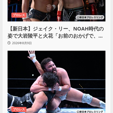
プロレス
【新日本】ジェイク・リー、NOAH時代の
姿で大岩陵平と火花「お前のおかげで、忘
れてたもの思い出したわ」
2026年8月9日
プロレス