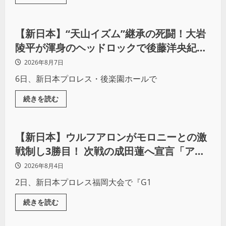
プロレス
【新日本】“天山イズム”継承の死闘！大岩
陵平が渾身のヘッドロックで後藤洋央紀か
らタップ奪取 執念の「リベンジ＆4勝目」
2026年8月7日
6日、新日本プロレス・後楽園ホールで
続きを読む
プロレス
【新日本】ウルフアロンがモロニーとの激
戦制し3勝目！ 次戦の成田蓮へ宣言「アイ
ツの王道を俺の王道でぶち壊す」
2026年8月4日
2日、新日本プロレス福岡大会で『G1
続きを読む
プロレス