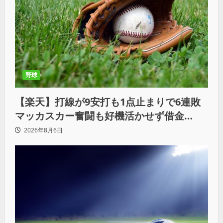
野球
【楽天】打線が9安打も1点止まりで6連敗
マッカスカー奮闘も好機活かせず借金
「22」
2026年8月6日