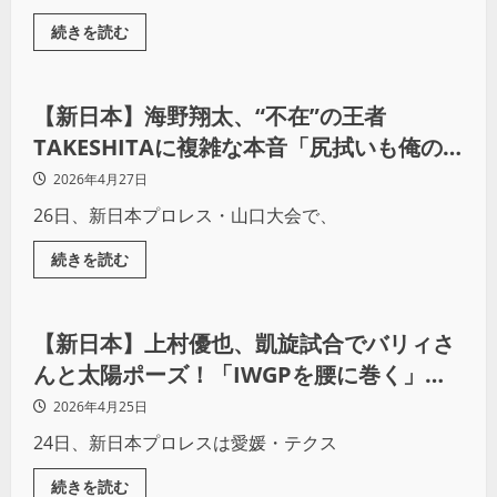
続きを読む
プロレス
【新日本】海野翔太、“不在”の王者
TAKESHITAに複雑な本音「尻拭いも俺の
仕事」チェーズはTV王座奪取を宣言
2026年4月27日
26日、新日本プロレス・山口大会で、
続きを読む
プロレス
【新日本】上村優也、凱旋試合でバリィさ
んと太陽ポーズ！「IWGPを腰に巻く」夢
の続きを宣言
2026年4月25日
24日、新日本プロレスは愛媛・テクス
続きを読む