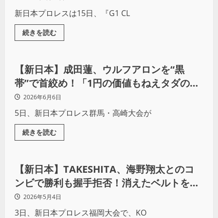
新日本プロレスは15日、『G1 CL
続きを読む
プロレス
【新日本】成田蓮、ウルフアロンを“黒
帯”で首絞め！「1円の価値もねえタダの黒
帯だろ？」NEVER王座戦前に徹底挑発
2026年6月6日
5日、新日本プロレス群馬・高崎大会が
続きを読む
プロレス
【新日本】TAKESHITA、海野翔太とのコ
ンビで勝利も握手拒否！消えたベルトを巡
りチェーズと一触即発
2026年5月4日
3日、新日本プロレス福岡大会で、KO