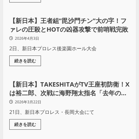
プロレス
【新日本】王者組”毘沙門チン”大の字！フ
ァレの圧殺とHOTの凶器攻撃で前哨戦完敗
2026年4月3日
2日、新日本プロレス後楽園ホール大会
続きを読む
プロレス
【新日本】TAKESHITAがTV王座初防衛！X
は裕二郎、次戦に海野翔太指名「去年の借
りを返したい」
2026年3月22日
21日、新日本プロレス・長岡大会にて
続きを読む
プロレス