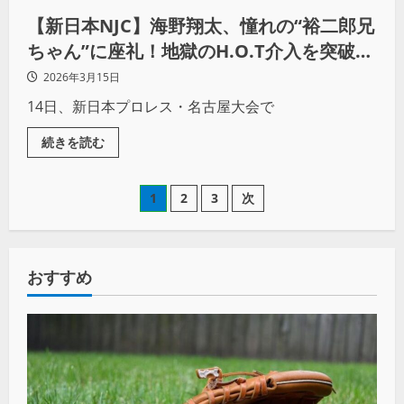
【新日本NJC】海野翔太、憧れの“裕二郎兄
ちゃん”に座礼！地獄のH.O.T介入を突破し
ベスト8進出
2026年3月15日
14日、新日本プロレス・名古屋大会で
続きを読む
1
2
3
次
おすすめ