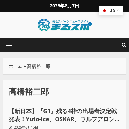
2026年8月7日
JA
ホーム
»
高橋裕二郎
高橋裕二郎
プロレス
【新日本】『G1』残る4枠の出場者決定戦
発表！Yuto-Ice、OSKAR、ウルフアロン初
出場なるか？
2026年6月15日