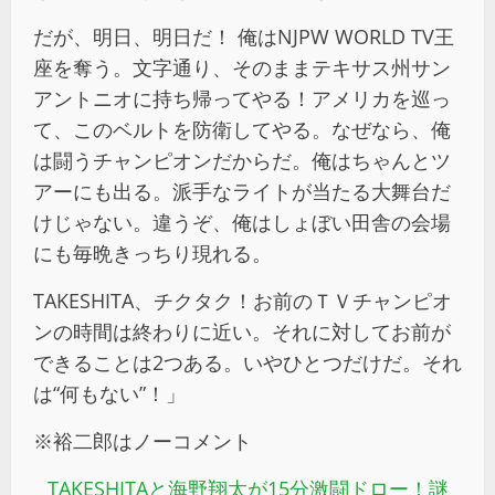
だが、明日、明日だ！ 俺はNJPW WORLD TV王
座を奪う。文字通り、そのままテキサス州サン
アントニオに持ち帰ってやる！アメリカを巡っ
て、このベルトを防衛してやる。なぜなら、俺
は闘うチャンピオンだからだ。俺はちゃんとツ
アーにも出る。派手なライトが当たる大舞台だ
けじゃない。違うぞ、俺はしょぼい田舎の会場
にも毎晩きっちり現れる。
TAKESHITA、チクタク！お前のＴＶチャンピオ
ンの時間は終わりに近い。それに対してお前が
できることは2つある。いやひとつだけだ。それ
は“何もない”！」
※裕二郎はノーコメント
TAKESHITAと海野翔太が15分激闘ドロー！謎