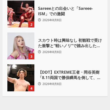
Sareeeとの出会いと「Sareee-
ISM」での激闘
2026年8月8日
2
スカウト時は興味なし 初観戦で受け
た衝撃と“軽いノリ”で踏み出したプ
ロレスへの道
2026年8月8日
3
【DDT】EXTREME王者・岡谷英樹
「8.11両国で勝俣瞬馬を倒して、初
めて“本当の王者”になれる」
2026年8月8日
4