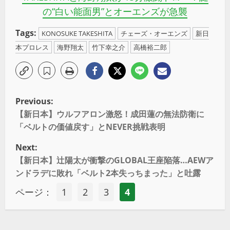
の“白い能面男”とオーエンズが急襲
Tags:
KONOSUKE TAKESHITA
チェーズ・オーエンズ
新日
本プロレス
海野翔太
竹下幸之介
高橋裕二郎
Previous:
【新日本】ウルフアロン激怒！成田蓮の無法防衛に
「ベルトの価値戻す」とNEVER挑戦表明
Next:
【新日本】辻陽太が衝撃のGLOBAL王座陥落…AEWア
ンドラデに敗れ「ベルト2本失っちまった」と吐露
ページ：
1
2
3
4