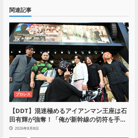
関連記事
プロレス
【DDT】混迷極めるアイアンマン王座は石
田有輝が強奪！「俺が新幹線の切符を手に
入れるからな！逃げ切るぞ」
2026年8月8日