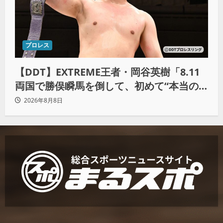
プロレス
【DDT】EXTREME王者・岡谷英樹「8.11
両国で勝俣瞬馬を倒して、初めて“本当の
王者”になれる」
2026年8月8日