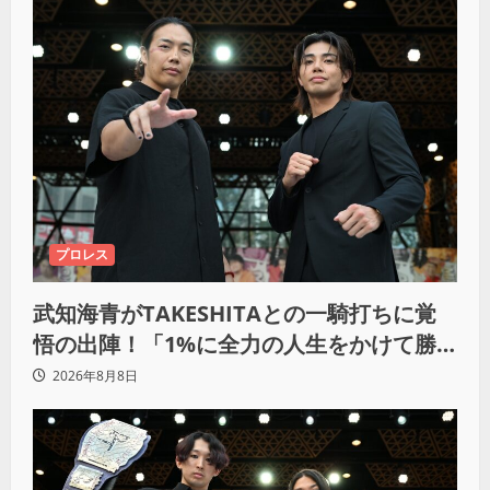
プロレス
武知海青がTAKESHITAとの一騎打ちに覚
悟の出陣！「1%に全力の人生をかけて勝
ちにいきたい」
2026年8月8日