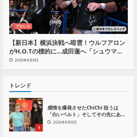
プロレス
【新日本】横浜決戦へ暗雲！ウルフアロン
がH.O.Tの標的に…成田蓮へ「シュウマイ
にしてやる」と怒り爆発
2026年8月8日
トレンド
感情を爆発させたChiChi 狙うは
「白いベルト」そしてその先にある
世界へ
2026年8月8日
1