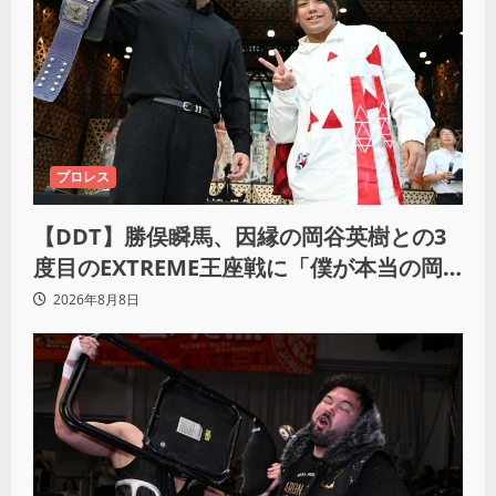
プロレス
【DDT】勝俣瞬馬、因縁の岡谷英樹との3
度目のEXTREME王座戦に「僕が本当の岡
谷英樹を引き出して獲りたい」
2026年8月8日