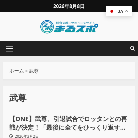
2026年8月8日
JA
ホーム
»
武尊
武尊
その他競技
【ONE】武尊、引退試合でロッタンとの再
戦が決定！「最後に全てをひっくり返す」
有明アリーナで暫定王座戦へ
2026年3月2日