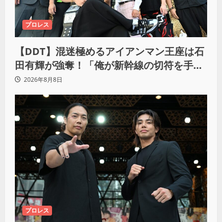
プロレス
【DDT】混迷極めるアイアンマン王座は石
田有輝が強奪！「俺が新幹線の切符を手に
入れるからな！逃げ切るぞ」
2026年8月8日
プロレス