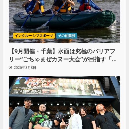
インクルーシブスポーツ
その他競技
【9月開催・千葉】水面は究極のバリアフ
リー“ごちゃまぜカヌー大会”が目指す「誰
もが主役になれる地域共生社会」
2026年8月8日