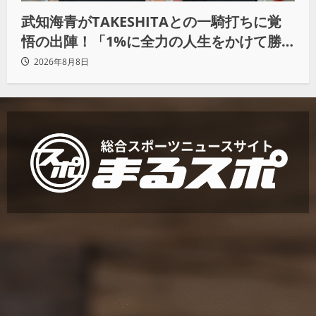
武知海青がTAKESHITAとの一騎打ちに覚
悟の出陣！「1%に全力の人生をかけて勝
ちにいきたい」
2026年8月8日