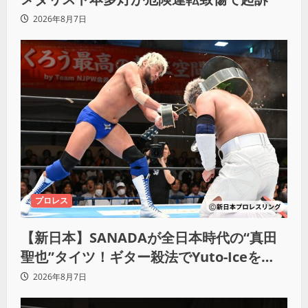
2026年8月7日
プロレス
【新日本】SANADAが全日本時代の“真田
聖也”タイツ！ギター殺法でYuto-Iceを
KO「俺と闘う時は考えろ。感じるな」
2026年8月7日