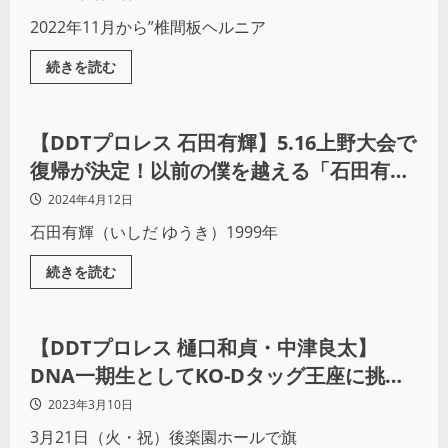
2022年11月から”椎間板ヘルニア
続きを読む
プロレス
【DDTプロレス 石田有輝】5.16上野大会で
復帰が決定！以前の僕を越える「石田有
輝」になります！
2024年4月12日
石田有輝（いしだ ゆうき）1999年
続きを読む
プロレス
【DDTプロレス 樋口和貞・中津良太】
DNA一期生としてKO-Dタッグ王座に挑
戦！（後編）
2023年3月10日
3月21日（火・祝）後楽園ホールで旗