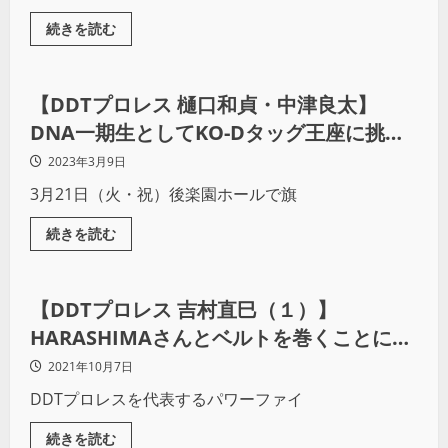
続きを読む
プロレス
【DDTプロレス 樋口和貞・中津良太】
DNA一期生としてKO-Dタッグ王座に挑
戦！（前編）
2023年3月9日
3月21日（火・祝）後楽園ホールで旗
続きを読む
プロレス
【DDTプロレス 吉村直巳（１）】
HARASHIMAさんとベルトを巻くことに意
味がある
2021年10月7日
DDTプロレスを代表するパワーファイ
続きを読む