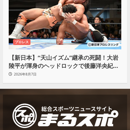
プロレス
【新日本】“天山イズム”継承の死闘！大岩
陵平が渾身のヘッドロックで後藤洋央紀か
らタップ奪取 執念の「リベンジ＆4勝目」
2026年8月7日