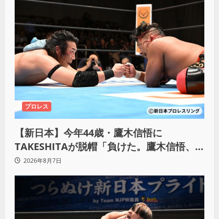
プロレス
【新日本】今年44歳・鷹木信悟に
TAKESHITAが脱帽「負けた。鷹木信悟、
強いわ！」
2026年8月7日