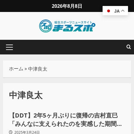
2026年8月8日
JA
ホーム
»
中津良太
中津良太
プロレス
【DDT】2年5ヶ月ぶりに復帰の吉村直巳
「みんなに支えられたのを実感した期間。
いただいた恩を返していきます」
2025年3月24日