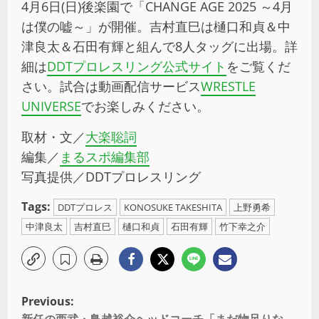
4月6日(日)後楽園で「CHANGE AGE 2025 ～4月
は僕の嘘～」が開催。吉村直巳は樋口和貞＆中
津良太＆石田有輝と組んで8人タッグに出場。詳
細は
DDTプロレスリング公式サイト
をご覧くだ
さい。試合は動画配信サービス
WRESTLE
UNIVERSE
でお楽しみください。
取材・文／
大楽聡詞
編集／
まるスポ編集部
写真提供／DDTプロレスリング
Tags:
DDTプロレス
KONOSUKE TAKESHITA
上野勇希
中津良太
吉村直巳
樋口和貞
石田有輝
竹下幸之介
Previous:
新任の西武・鳥越裕介ヘッドコーチ「まだ物足りな