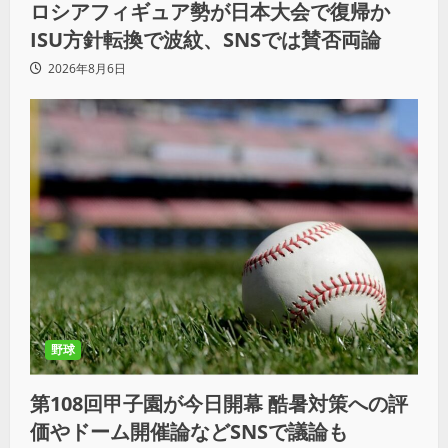
ロシアフィギュア勢が日本大会で復帰か
ISU方針転換で波紋、SNSでは賛否両論
2026年8月6日
野球
第108回甲子園が今日開幕 酷暑対策への評
価やドーム開催論などSNSで議論も