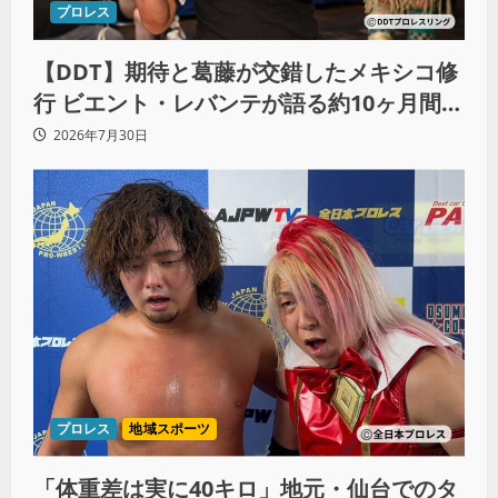
プロレス
【DDT】期待と葛藤が交錯したメキシコ修
行 ビエント・レバンテが語る約10ヶ月間の
苦悩「くすぶっている自分に腹を立ててい
2026年7月30日
る」
プロレス
地域スポーツ
「体重差は実に40キロ」地元・仙台でのタ