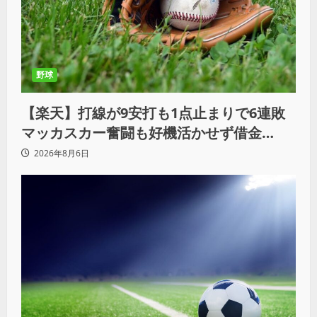
野球
【楽天】打線が9安打も1点止まりで6連敗
マッカスカー奮闘も好機活かせず借金
「22」
2026年8月6日