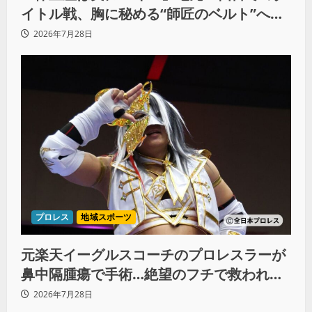
イトル戦、胸に秘める“師匠のベルト”への
想いと同期決戦への決意
2026年7月28日
プロレス
地域スポーツ
元楽天イーグルスコーチのプロレスラーが
鼻中隔腫瘍で手術…絶望のフチで救われた
リーダーの言葉
2026年7月28日