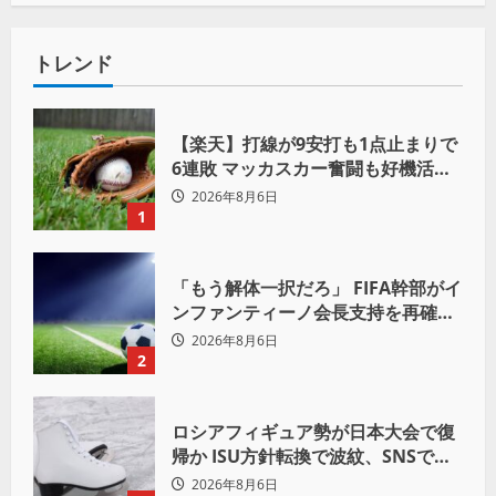
トレンド
【楽天】打線が9安打も1点止まりで
6連敗 マッカスカー奮闘も好機活か
せず借金「22」
2026年8月6日
1
「もう解体一択だろ」 FIFA幹部がイ
ンファンティーノ会長支持を再確認
も 批判収まらず
2026年8月6日
2
ロシアフィギュア勢が日本大会で復
帰か ISU方針転換で波紋、SNSでは
賛否両論
2026年8月6日