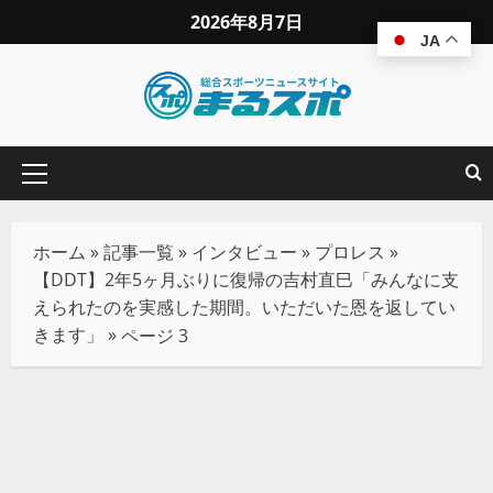
2026年8月7日
JA
ホーム
»
記事一覧
»
インタビュー
»
プロレス
»
【DDT】2年5ヶ月ぶりに復帰の吉村直巳「みんなに支
えられたのを実感した期間。いただいた恩を返してい
きます」
»
ページ 3