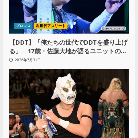
プロレス
次世代アスリート
【DDT】「俺たちの世代でDDTを盛り上げ
る」―17歳・佐藤大地が語るユニットの絆
とシングル王座への飽くなき野望
2026年7月31日