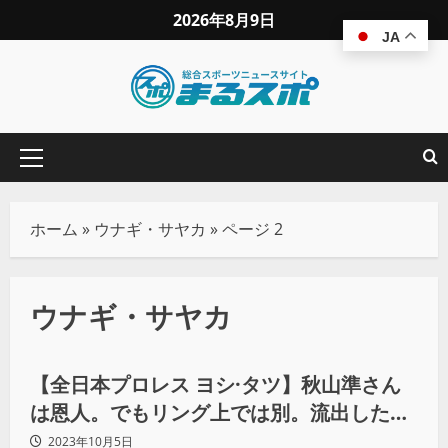
2026年8月9日
JA
ホーム
»
ウナギ・サヤカ
»
ページ 2
ウナギ・サヤカ
プロレス
【全日本プロレス ヨシ·タツ】秋山準さん
は恩人。でもリング上では別。流出したア
ジアタッグ王座を必ず取り戻す！
2023年10月5日