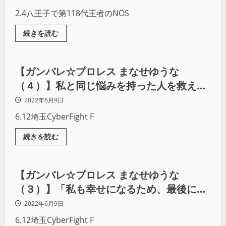
2.4八王子で第118代王者のNOS
続きを読む
プロレス
【ガンバレ☆プロレス まなせゆうな
（４）】私と同じ悩みを持った人を救えは
しないけど、元気になるキッカケになった
2022年6月9日
らいいな、という気持ちが芽生えてきた
6.12埼玉CyberFight F
続きを読む
プロレス
【ガンバレ☆プロレス まなせゆうな
（３）】「私も幸せになるため、最後にプ
ロレスを頑張ってみたい」と考えた時、一
2022年6月9日
緒にいるのはガンプロの人がいい
6.12埼玉CyberFight F