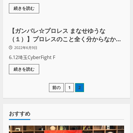
続きを読む
プロレス
【ガンバレ☆プロレス まなせゆうな
（１）】プロレスのこと全く分からなかっ
たけど、当時はアクション女優になりたか
2022年6月9日
ったので「はい、やります」と。￼
6.12埼玉CyberFight F
続きを読む
前の
1
2
おすすめ