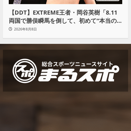
【DDT】EXTREME王者・岡谷英樹「8.11
両国で勝俣瞬馬を倒して、初めて“本当の
王者”になれる」
2026年8月8日