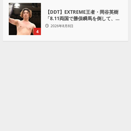
【DDT】EXTREME王者・岡谷英樹
「8.11両国で勝俣瞬馬を倒して、初
めて“本当の王者”になれる」
2026年8月8日
4