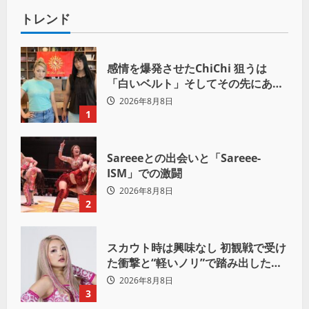
トレンド
感情を爆発させたChiChi 狙うは
「白いベルト」そしてその先にある
世界へ
2026年8月8日
1
Sareeeとの出会いと「Sareee-
ISM」での激闘
2026年8月8日
2
スカウト時は興味なし 初観戦で受け
た衝撃と“軽いノリ”で踏み出したプ
ロレスへの道
2026年8月8日
3