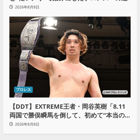
2026年8月8日
プロレス
【DDT】EXTREME王者・岡谷英樹「8.11
両国で勝俣瞬馬を倒して、初めて“本当の
王者”になれる」
2026年8月8日