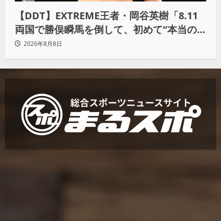
【DDT】EXTREME王者・岡谷英樹「8.11
両国で勝俣瞬馬を倒して、初めて“本当の
王者”になれる」
2026年8月8日