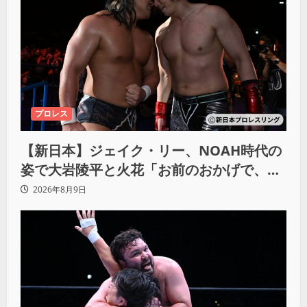
プロレス
【新日本】ジェイク・リー、NOAH時代の
姿で大岩陵平と火花「お前のおかげで、忘
れてたもの思い出したわ」
2026年8月9日