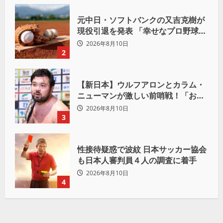
元中日・ソフトバンクの又吉克樹が
現役引退を発表 「幸せなプロ野球人
生でした」
2026年8月10日
2
【新日本】ウルフアロンとカラム・
ニューマンが激しい前哨戦！「お前
は俺の胸毛にカラム(絡む)小バエと
2026年8月10日
一緒だ」
3
性接待疑惑で波紋 日本サッカー協会
も日本人審判員４人の調査に着手
2026年8月10日
4