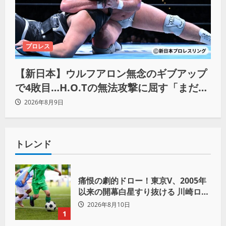
プロレス
【新日本】ウルフアロン無念のギブアップ
で4敗目…H.O.Tの無法攻撃に屈す「まだま
だ俺自身の力はこんなもんだなって」
2026年8月9日
トレンド
痛恨の劇的ドロー！東京V、2005年
以来の開幕白星すり抜ける 川崎ロマ
ニッチ同点弾
2026年8月10日
1