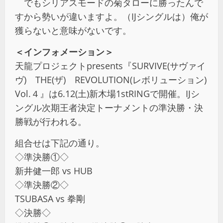
でもシリアスモードの菊タローに勝ったんで
すから勢いが違いますよ。（IJシングルは）俺が
獲らないと意味がないです。
＜インフォメーション＞
天龍プロジェクトpresents『SURVIVE(サヴァイ
ヴ) THE(ザ) REVOLUTION(レボリューション)
Vol.４』は6.12(土)新木場1stRINGで開催。IJシ
ングル次期王者決定トーナメントの準決勝・決
勝戦が行われる。
組合せは下記の通り。
◇準決勝①◇
新井健一郎 vs HUB
◇準決勝②◇
TSUBASA vs 拳剛
◇決勝◇