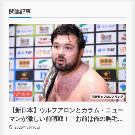
関連記事
プロレス
【新日本】ウルフアロンとカラム・ニュー
マンが激しい前哨戦！「お前は俺の胸毛に
カラム(絡む)小バエと一緒だ」
2026年8月10日