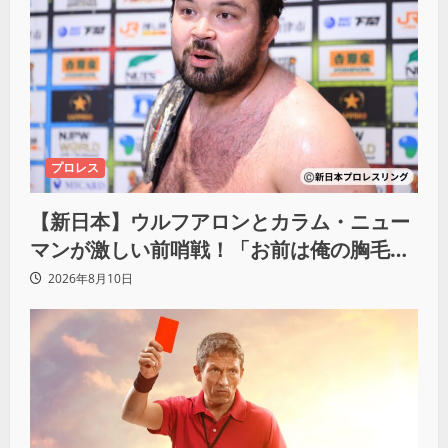
プロレス
【新日本】ウルフアロンとカラム・ニュー
マンが激しい前哨戦！「お前は俺の胸毛に
カラム(絡む)小バエと一緒だ」
2026年8月10日