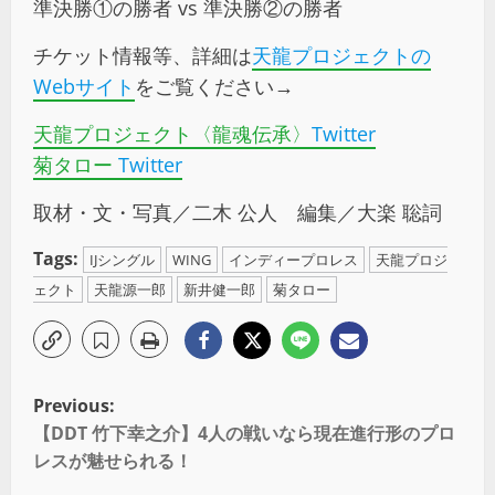
準決勝①の勝者 vs 準決勝②の勝者
チケット情報等、詳細は
天龍プロジェクトの
Webサイト
をご覧ください→
天龍プロジェクト〈龍魂伝承〉
Twitter
菊タロー
Twitter
取材・文・写真／二木 公人 編集／大楽 聡詞
Tags:
IJシングル
WING
インディープロレス
天龍プロジ
ェクト
天龍源一郎
新井健一郎
菊タロー
Previous:
【DDT 竹下幸之介】4人の戦いなら現在進行形のプロ
レスが魅せられる！