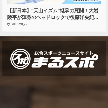
【新日本】“天山イズム”継承の死闘！大岩
陵平が渾身のヘッドロックで後藤洋央紀か
らタップ奪取 執念の「リベンジ＆4勝目」
2026年8月7日