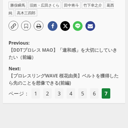
勝俣瞬馬
旧姓・広田さくら
田中将斗
竹下幸之介
葛西
純
高木三四郎
Previous:
【DDTプロレス MAO】「違和感」を大切にしていき
たい（前編）
Next:
【プロレスリングWAVE 桜花由美】ベルトを獲得した
ら先のことを想像できる(前編)
ページ：
1
2
3
4
5
6
7