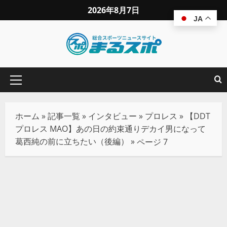
2026年8月7日
JA
ホーム
»
記事一覧
»
インタビュー
»
プロレス
»
【DDT
プロレス MAO】あの日の約束通りデカイ男になって
葛西純の前に立ちたい（後編）
»
ページ 7