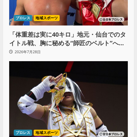
プロレス
地域スポーツ
「体重差は実に40キロ」地元・仙台でのタ
イトル戦、胸に秘める“師匠のベルト”への
想いと同期決戦への決意
2026年7月28日
プロレス
地域スポーツ