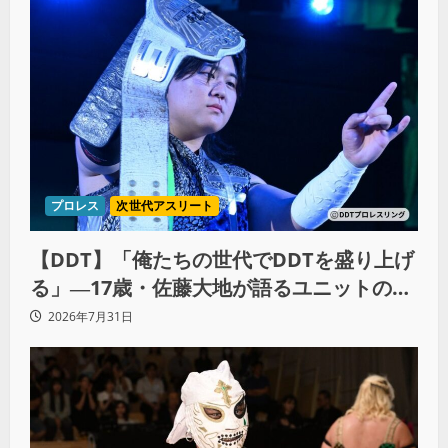
プロレス
次世代アスリート
【DDT】「俺たちの世代でDDTを盛り上げ
る」―17歳・佐藤大地が語るユニットの絆
とシングル王座への飽くなき野望
2026年7月31日