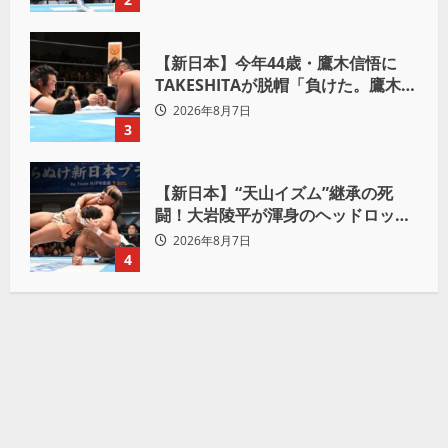
【新日本】今年44歳・鷹木信悟に
TAKESHITAが脱帽「負けた。鷹木信
悟、強いわ！」
2026年8月7日
3
【新日本】“天山イズム”継承の死
闘！大岩陵平が渾身のヘッドロック
で後藤洋央紀からタップ奪取 執念の
2026年8月7日
「リベンジ＆4勝目」
4