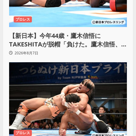
プロレス
【新日本】今年44歳・鷹木信悟に
TAKESHITAが脱帽「負けた。鷹木信悟、
強いわ！」
2026年8月7日
プロレス