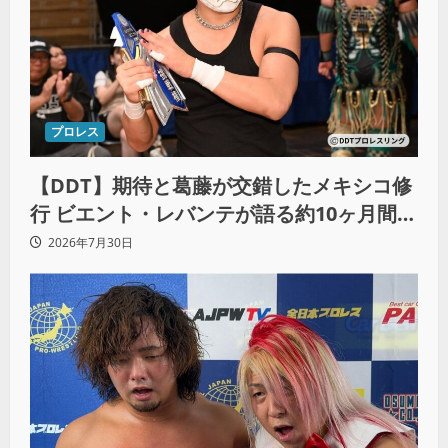
プロレス
【DDT】期待と葛藤が交錯したメキシコ修
行 ビエント・レバンテが語る約10ヶ月間の
苦悩「くすぶっている自分に腹を立ててい
2026年7月30日
る」