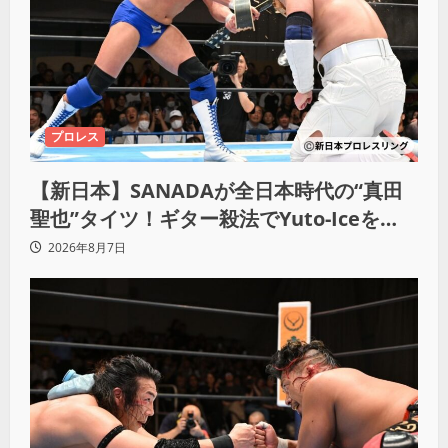
プロレス
【新日本】SANADAが全日本時代の“真田
聖也”タイツ！ギター殺法でYuto-Iceを
KO「俺と闘う時は考えろ。感じるな」
2026年8月7日