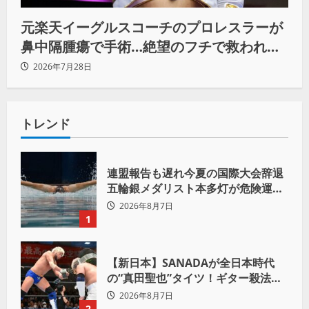
元楽天イーグルスコーチのプロレスラーが
鼻中隔腫瘍で手術…絶望のフチで救われた
リーダーの言葉
2026年7月28日
トレンド
連盟報告も遅れ今夏の国際大会辞退
五輪銀メダリスト本多灯が危険運転
致傷で起訴
2026年8月7日
1
【新日本】SANADAが全日本時代
の“真田聖也”タイツ！ギター殺法で
Yuto-IceをKO「俺と闘う時は考え
2026年8月7日
ろ。感じるな」
2