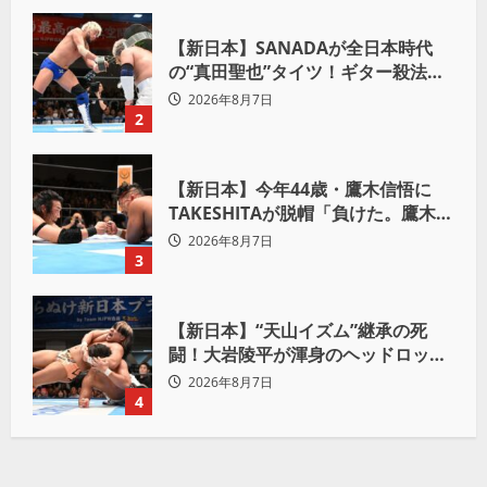
【新日本】SANADAが全日本時代
の“真田聖也”タイツ！ギター殺法で
Yuto-IceをKO「俺と闘う時は考え
2026年8月7日
ろ。感じるな」
2
【新日本】今年44歳・鷹木信悟に
TAKESHITAが脱帽「負けた。鷹木信
悟、強いわ！」
2026年8月7日
3
【新日本】“天山イズム”継承の死
闘！大岩陵平が渾身のヘッドロック
で後藤洋央紀からタップ奪取 執念の
2026年8月7日
「リベンジ＆4勝目」
4