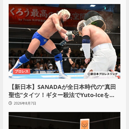
プロレス
【新日本】SANADAが全日本時代の“真田
聖也”タイツ！ギター殺法でYuto-Iceを
KO「俺と闘う時は考えろ。感じるな」
2026年8月7日