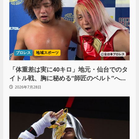
プロレス
地域スポーツ
「体重差は実に40キロ」地元・仙台でのタ
イトル戦、胸に秘める“師匠のベルト”への
想いと同期決戦への決意
2026年7月28日