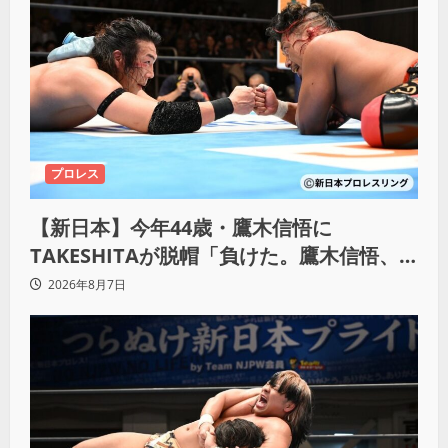
プロレス
【新日本】今年44歳・鷹木信悟に
TAKESHITAが脱帽「負けた。鷹木信悟、
強いわ！」
2026年8月7日