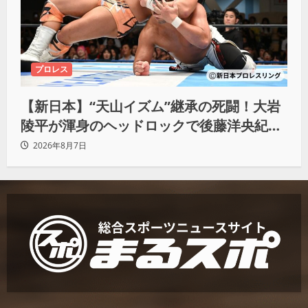
プロレス
【新日本】“天山イズム”継承の死闘！大岩
陵平が渾身のヘッドロックで後藤洋央紀か
らタップ奪取 執念の「リベンジ＆4勝目」
2026年8月7日