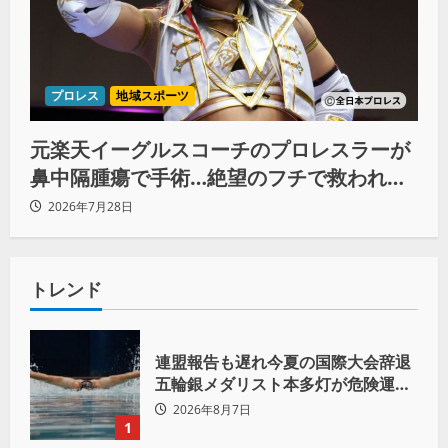
プロレス
地域スポーツ
元楽天イーグルスコーチのプロレスラーが
鼻中隔腫瘍で手術…絶望のフチで救われた
リーダーの言葉
2026年7月28日
トレンド
連盟報告も遅れ今夏の国際大会辞退
五輪銀メダリスト本多灯が危険運転
致傷で起訴
2026年8月7日
1