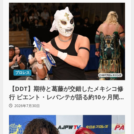
プロレス
【DDT】期待と葛藤が交錯したメキシコ修
行 ビエント・レバンテが語る約10ヶ月間の
苦悩「くすぶっている自分に腹を立ててい
2026年7月30日
る」