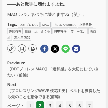
――あと派手に壊れますよね。
MAO：バッキバキに壊れますね（笑）。
Tags:
DDTプロレス
MAO
The 37KAMIINA
上野勇希
勝俣瞬馬
旧姓・広田さくら
田中将斗
竹下幸之介
葛西
純
高木三四郎
Previous:
【DDTプロレス MAO】「違和感」を大切にしていき
たい（前編）
Next:
【プロレスリングWAVE 桜花由美】ベルトを獲得した
ら先のことを想像できる(前編)
ページ：
1
2
3
4
5
6
7