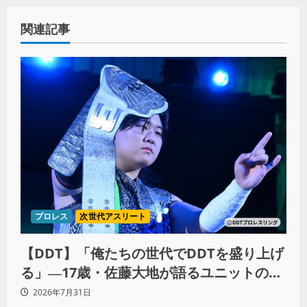
関連記事
プロレス
次世代アスリート
【DDT】「俺たちの世代でDDTを盛り上げ
る」―17歳・佐藤大地が語るユニットの絆
とシングル王座への飽くなき野望
2026年7月31日