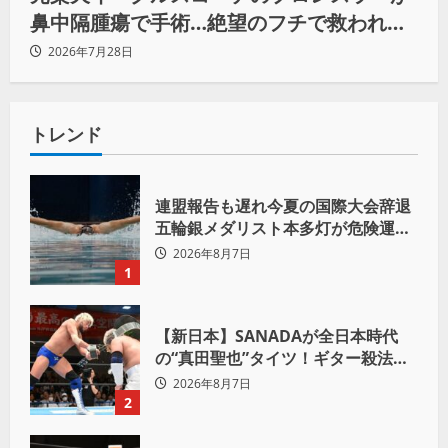
鼻中隔腫瘍で手術…絶望のフチで救われた
リーダーの言葉
2026年7月28日
トレンド
連盟報告も遅れ今夏の国際大会辞退
五輪銀メダリスト本多灯が危険運転
致傷で起訴
2026年8月7日
1
【新日本】SANADAが全日本時代
の“真田聖也”タイツ！ギター殺法で
Yuto-IceをKO「俺と闘う時は考え
2026年8月7日
ろ。感じるな」
2