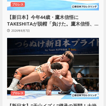
プロレス
【新日本】今年44歳・鷹木信悟に
TAKESHITAが脱帽「負けた。鷹木信悟、
強いわ！」
2026年8月7日
プロレス
【新日本】“天山イズム”継承の死闘！大岩