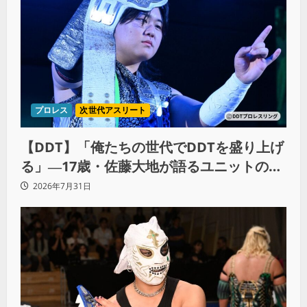
プロレス
次世代アスリート
【DDT】「俺たちの世代でDDTを盛り上げ
る」―17歳・佐藤大地が語るユニットの絆
とシングル王座への飽くなき野望
2026年7月31日