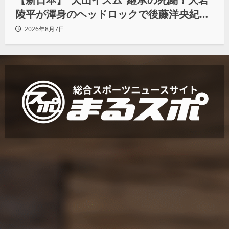
陵平が渾身のヘッドロックで後藤洋央紀か
らタップ奪取 執念の「リベンジ＆4勝目」
2026年8月7日