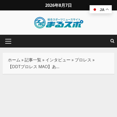
2026年8月7日
JA
ホーム
»
記事一覧
»
インタビュー
»
プロレス
»
【DDTプロレス MAO】あの日の約束通りデカイ男になって葛西純の前に立ちたい（後編）