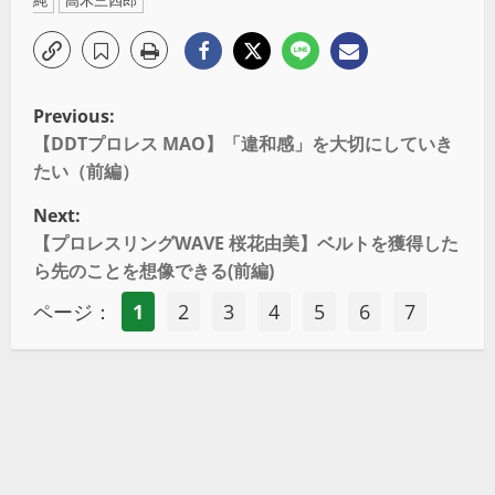
純
高木三四郎
Previous:
【DDTプロレス MAO】「違和感」を大切にしていき
たい（前編）
Next:
【プロレスリングWAVE 桜花由美】ベルトを獲得した
ら先のことを想像できる(前編)
ページ：
1
2
3
4
5
6
7