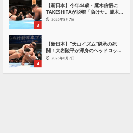
【新日本】今年44歳・鷹木信悟に
TAKESHITAが脱帽「負けた。鷹木信
悟、強いわ！」
2026年8月7日
3
【新日本】“天山イズム”継承の死
闘！大岩陵平が渾身のヘッドロック
で後藤洋央紀からタップ奪取 執念の
2026年8月7日
「リベンジ＆4勝目」
4