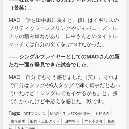
（苦笑）。
MAO：話を田中戦に戻すと、僕にはイギリスの
ブリティッシュレスリングやジャパニーズ・ル
チャの積み重ねがあり、田中さんとのタイトル
マッチでは自分の全てをぶつけたかった。
――シングルプレイヤーとしてのMAOさんの新
たな一面が発見できた試合でした。
MAO：自分でもそう感じました（笑）。それま
で自分はタッグや6人タッグで輝く選手だと思っ
ていたけど「シングルでもイケるかも」と。勝
てなかったけど手応えを感じた一戦です。
Tags:
DDTプロレス
MAO
The 37KAMIINA
上野勇希
勝俣瞬馬
旧姓・広田さくら
田中将斗
竹下幸之介
葛西