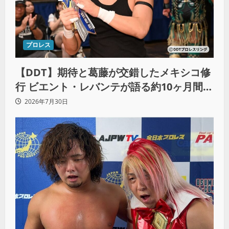
プロレス
【DDT】期待と葛藤が交錯したメキシコ修
行 ビエント・レバンテが語る約10ヶ月間の
苦悩「くすぶっている自分に腹を立ててい
2026年7月30日
る」