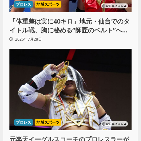
プロレス
地域スポーツ
「体重差は実に40キロ」地元・仙台でのタ
イトル戦、胸に秘める“師匠のベルト”への
想いと同期決戦への決意
2026年7月28日
プロレス
地域スポーツ
元楽天イーグルスコーチのプロレスラーが