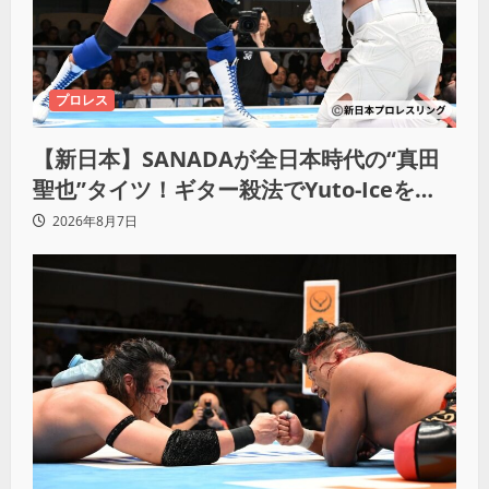
プロレス
【新日本】SANADAが全日本時代の“真田
聖也”タイツ！ギター殺法でYuto-Iceを
KO「俺と闘う時は考えろ。感じるな」
2026年8月7日