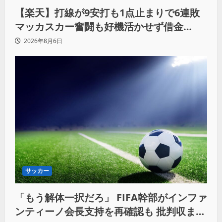
【楽天】打線が9安打も1点止まりで6連敗
マッカスカー奮闘も好機活かせず借金
「22」
2026年8月6日
サッカー
「もう解体一択だろ」 FIFA幹部がインファ
ンティーノ会長支持を再確認も 批判収まら