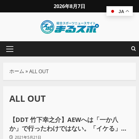
2026年8月7日
JA
ホーム
»
ALL OUT
ALL OUT
プロレス
【DDT 竹下幸之介】AEWへは「一か八
か」で行ったわけではない。「イケる」と
いう確信の下で渡米した（前編）
2021年5月21日