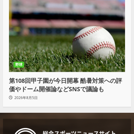
野球
第108回甲子園が今日開幕 酷暑対策への評
価やドーム開催論などSNSで議論も
2026年8月5日