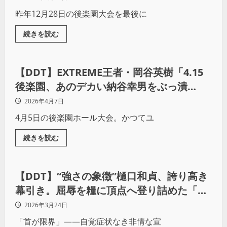
昨年12月28日の後楽園大会を最後に
続きを読む
プロレス
【DDT】EXTREME王者・岡谷英樹「4.15
後楽園、あのデカい納谷幸男をぶっ潰
し“本物の戦い”を見せてやるよ」
2026年4月7日
4月5日の後楽園ホール大会。かつてユ
続きを読む
コラム
プロレス
【DDT】“強さの象徴”樋口和貞、誇り高き
幕引き。屈辱を糧に頂点へ登り詰めた「怪
物」の12年
2026年3月24日
「首が限界」——自覚症状なき非情な宣