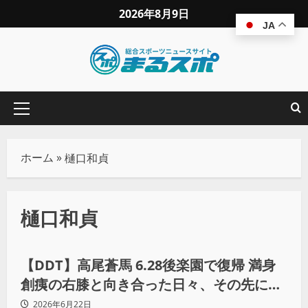
2026年8月9日
JA
ホーム
»
樋口和貞
樋口和貞
プロレス
【DDT】高尾蒼馬 6.28後楽園で復帰 満身
創痍の右膝と向き合った日々、その先にあ
る決意
2026年6月22日