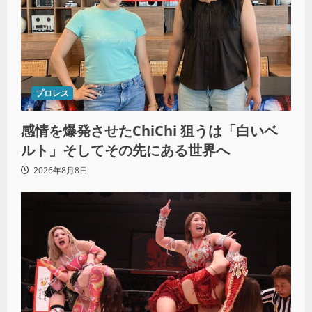
プロレス
感情を爆発させたChiChi 狙うは「白いベ
ルト」そしてその先にある世界へ
2026年8月8日