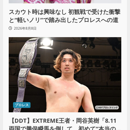
スカウト時は興味なし 初観戦で受けた衝撃
と“軽いノリ”で踏み出したプロレスへの道
2026年8月8日
プロレス
【DDT】EXTREME王者・岡谷英樹「8.11
両国で勝俣瞬馬を倒して、初めて“本当の