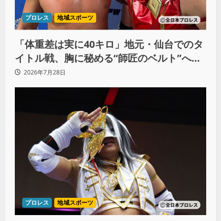
プロレス
地域スポーツ
「体重差は実に40キロ」地元・仙台でのタ
イトル戦、胸に秘める“師匠のベルト”への
想いと同期決戦への決意
2026年7月28日
プロレス
地域スポーツ