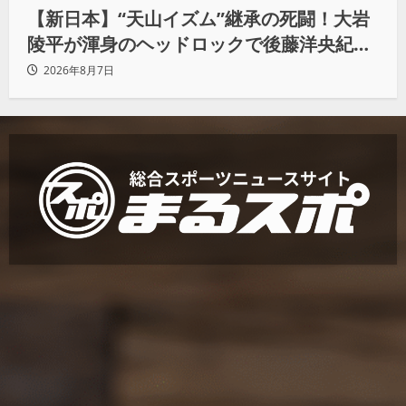
【新日本】“天山イズム”継承の死闘！大岩
陵平が渾身のヘッドロックで後藤洋央紀か
らタップ奪取 執念の「リベンジ＆4勝目」
2026年8月7日