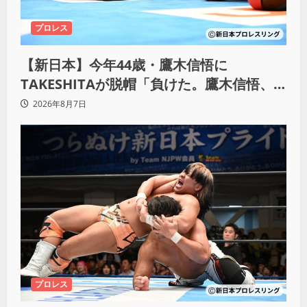
プロレス
【新日本】今年44歳・鷹木信悟に
TAKESHITAが脱帽「負けた。鷹木信悟、
強いわ！」
2026年8月7日
プロレス