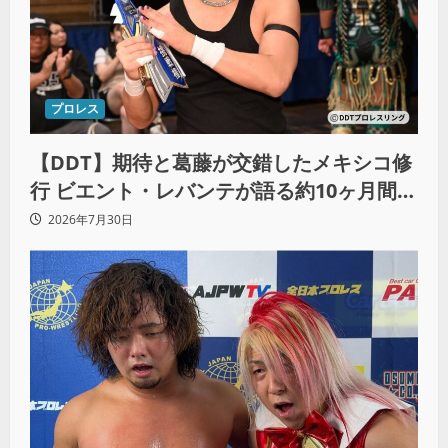
プロレス
【DDT】期待と葛藤が交錯したメキシコ修
行 ビエント・レバンテが語る約10ヶ月間の
苦悩「くすぶっている自分に腹を立ててい
2026年7月30日
る」