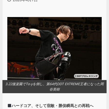
3.22後楽園でTo-yを倒し、第64代DDT EXTREME王者になった岡
谷英樹
ハードコア、そして宿敵・勝俣瞬馬との再戦へ