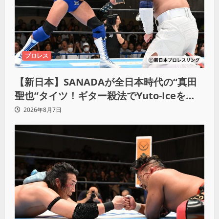
プロレス
【新日本】SANADAが全日本時代の“真田
聖也”タイツ！ギター殺法でYuto-Iceを
KO「俺と闘う時は考えろ。感じるな」
2026年8月7日