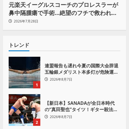
元楽天イーグルスコーチのプロレスラーが
鼻中隔腫瘍で手術…絶望のフチで救われた
リーダーの言葉
2026年7月28日
トレンド
連盟報告も遅れ今夏の国際大会辞退
五輪銀メダリスト本多灯が危険運転
致傷で起訴
2026年8月7日
1
【新日本】SANADAが全日本時代
の“真田聖也”タイツ！ギター殺法で
Yuto-IceをKO「俺と闘う時は考え
2026年8月7日
ろ。感じるな」
2