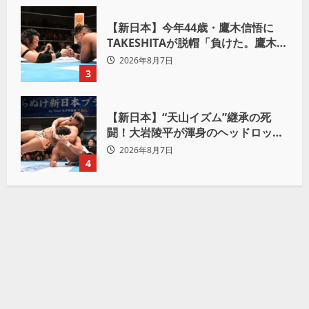
【新日本】今年44歳・鷹木信悟に
TAKESHITAが脱帽「負けた。鷹木信
悟、強いわ！」
2026年8月7日
3
【新日本】“天山イズム”継承の死
闘！大岩陵平が渾身のヘッドロック
で後藤洋央紀からタップ奪取 執念の
2026年8月7日
「リベンジ＆4勝目」
4