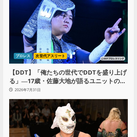
プロレス
次世代アスリート
【DDT】「俺たちの世代でDDTを盛り上げ
る」―17歳・佐藤大地が語るユニットの絆
とシングル王座への飽くなき野望
2026年7月31日