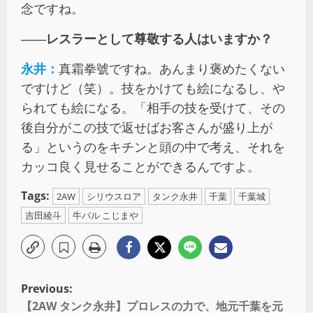
念ですね。
――レスラーとして尊敬する人はいますか？
永井：
真霜拳號ですね。あんまり褒めたくない
ですけど（笑）。技をかけても絵になるし、や
られても絵になる。「相手の技を受けて、その
後自分がこの技で返せばお客さんが盛り上が
る」というのをキチンと頭の中で考え、それを
カッコ良く見せることができるんですよ。
Tags:
2AW
シリウスロア
タンク永井
千葉
千葉城
吉田綾斗
牛バル こじまや
Previous:
【2AW タンク永井】プロレスの力で、地元千葉を元