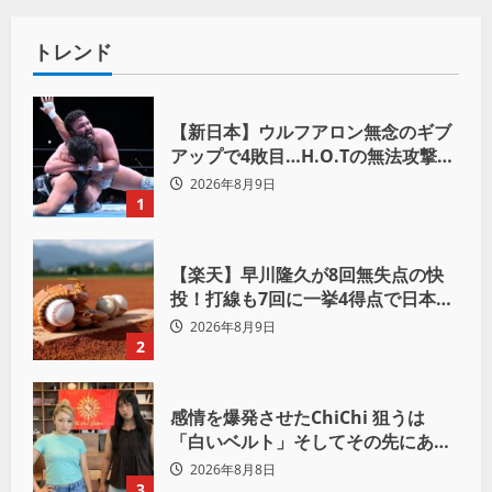
トレンド
【新日本】ウルフアロン無念のギブ
アップで4敗目…H.O.Tの無法攻撃に
屈す「まだまだ俺自身の力はこんな
2026年8月9日
もんだなって」
1
【楽天】早川隆久が8回無失点の快
投！打線も7回に一挙4得点で日本ハ
ムを完封
2026年8月9日
2
感情を爆発させたChiChi 狙うは
「白いベルト」そしてその先にある
世界へ
2026年8月8日
3