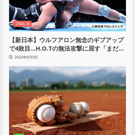
プロレス
【新日本】ウルフアロン無念のギブアップ
で4敗目…H.O.Tの無法攻撃に屈す「まだま
だ俺自身の力はこんなもんだなって」
2026年8月9日