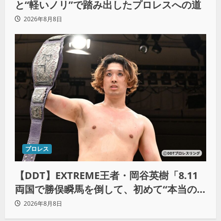
と“軽いノリ”で踏み出したプロレスへの道
2026年8月8日
プロレス
【DDT】EXTREME王者・岡谷英樹「8.11
両国で勝俣瞬馬を倒して、初めて“本当の
王者”になれる」
2026年8月8日