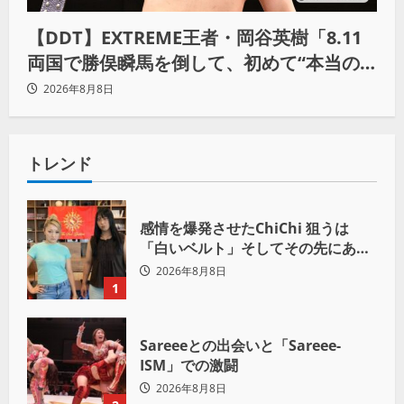
【DDT】EXTREME王者・岡谷英樹「8.11
両国で勝俣瞬馬を倒して、初めて“本当の
王者”になれる」
2026年8月8日
トレンド
感情を爆発させたChiChi 狙うは
「白いベルト」そしてその先にある
世界へ
2026年8月8日
1
Sareeeとの出会いと「Sareee-
ISM」での激闘
2026年8月8日