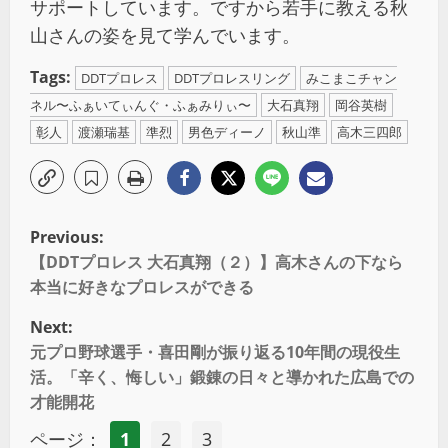
サポートしています。ですから若手に教える秋
山さんの姿を見て学んでいます。
Tags:
DDTプロレス
DDTプロレスリング
みこまこチャン
ネル〜ふぁいてぃんぐ・ふぁみりぃ〜
大石真翔
岡谷英樹
彰人
渡瀬瑞基
準烈
男色ディーノ
秋山準
高木三四郎
Previous:
【DDTプロレス 大石真翔（２）】高木さんの下なら
本当に好きなプロレスができる
Next:
元プロ野球選手・喜田剛が振り返る10年間の現役生
活。「辛く、悔しい」鍛錬の日々と導かれた広島での
才能開花
ページ：
1
2
3