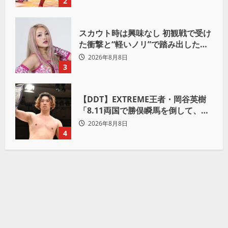
2
スカウト時は興味なし 初観戦で受け
た衝撃と“軽いノリ”で踏み出したプ
ロレスへの道
2026年8月8日
3
【DDT】EXTREME王者・岡谷英樹
「8.11両国で勝俣瞬馬を倒して、初
めて“本当の王者”になれる」
2026年8月8日
4