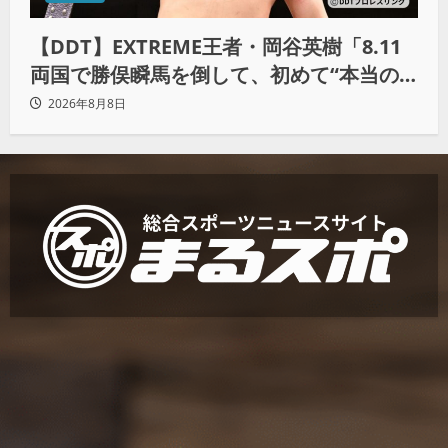
【DDT】EXTREME王者・岡谷英樹「8.11
両国で勝俣瞬馬を倒して、初めて“本当の
王者”になれる」
2026年8月8日