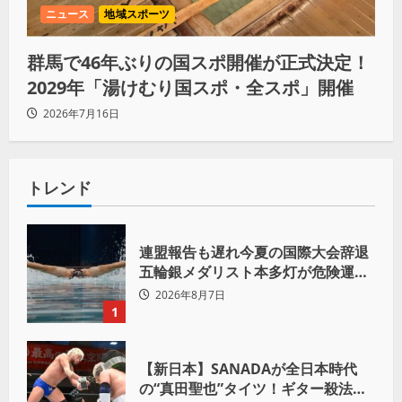
ニュース
地域スポーツ
群馬で46年ぶりの国スポ開催が正式決定！
2029年「湯けむり国スポ・全スポ」開催
2026年7月16日
トレンド
連盟報告も遅れ今夏の国際大会辞退
五輪銀メダリスト本多灯が危険運転
致傷で起訴
2026年8月7日
1
【新日本】SANADAが全日本時代
の“真田聖也”タイツ！ギター殺法で