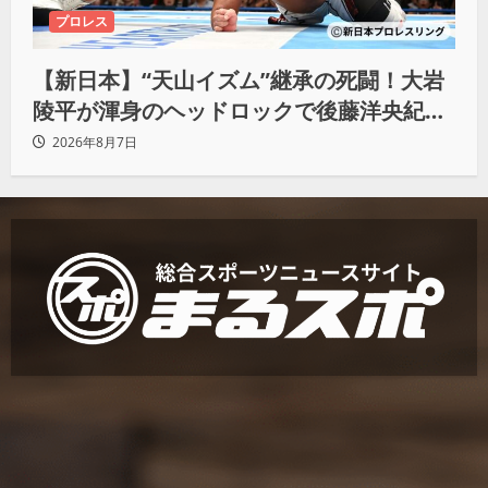
プロレス
【新日本】“天山イズム”継承の死闘！大岩
陵平が渾身のヘッドロックで後藤洋央紀か
らタップ奪取 執念の「リベンジ＆4勝目」
2026年8月7日