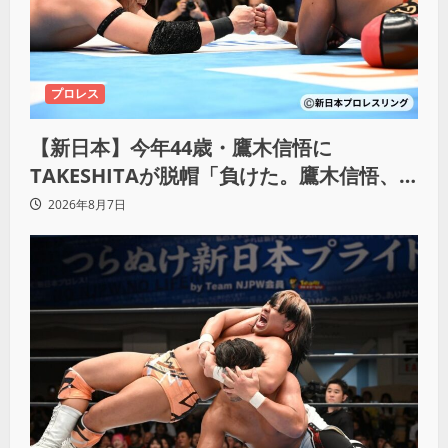
プロレス
【新日本】今年44歳・鷹木信悟に
TAKESHITAが脱帽「負けた。鷹木信悟、
強いわ！」
2026年8月7日