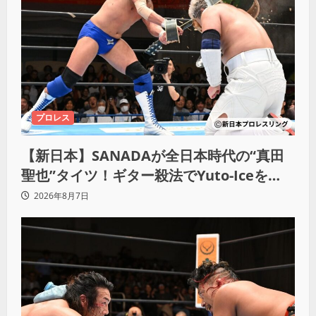
プロレス
【新日本】SANADAが全日本時代の“真田
聖也”タイツ！ギター殺法でYuto-Iceを
KO「俺と闘う時は考えろ。感じるな」
2026年8月7日