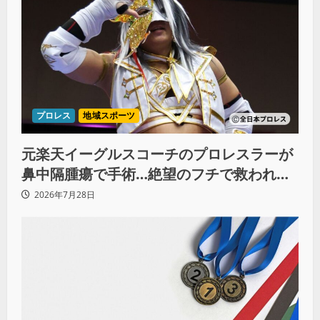
プロレス
地域スポーツ
元楽天イーグルスコーチのプロレスラーが
鼻中隔腫瘍で手術…絶望のフチで救われた
リーダーの言葉
2026年7月28日