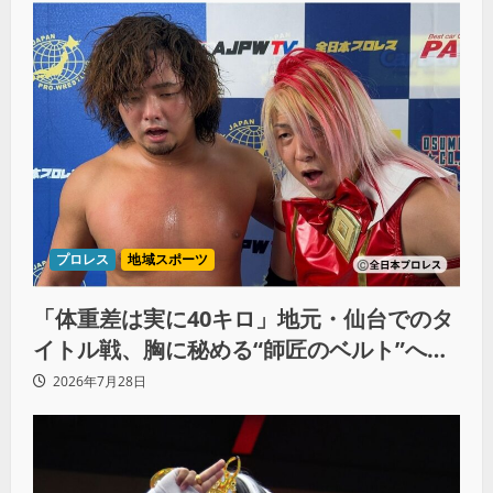
プロレス
地域スポーツ
「体重差は実に40キロ」地元・仙台でのタ
イトル戦、胸に秘める“師匠のベルト”への
想いと同期決戦への決意
2026年7月28日