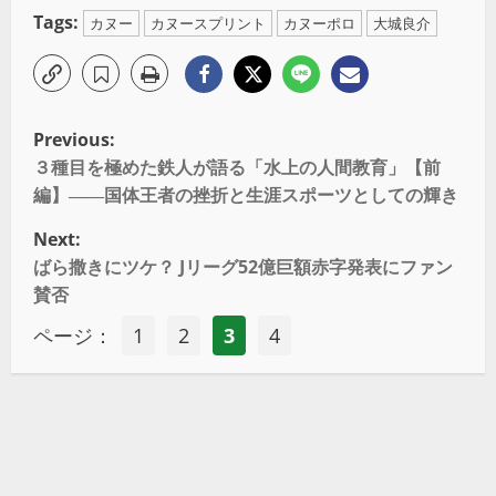
Tags:
カヌー
カヌースプリント
カヌーポロ
大城良介
Previous:
３種目を極めた鉄人が語る「水上の人間教育」【前
編】――国体王者の挫折と生涯スポーツとしての輝き
Next:
ばら撒きにツケ？ Jリーグ52億巨額赤字発表にファン
賛否
ページ：
1
2
3
4