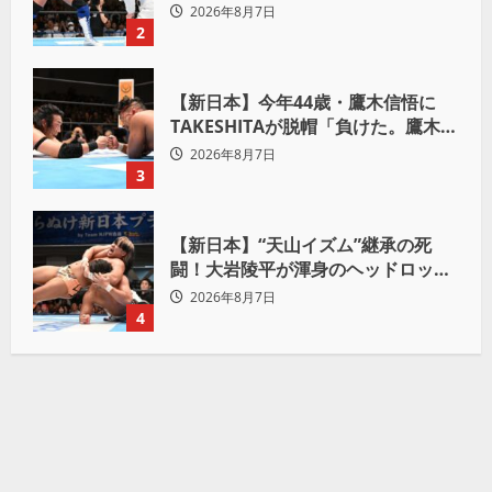
Yuto-IceをKO「俺と闘う時は考え
2026年8月7日
ろ。感じるな」
2
【新日本】今年44歳・鷹木信悟に
TAKESHITAが脱帽「負けた。鷹木信
悟、強いわ！」
2026年8月7日
3
【新日本】“天山イズム”継承の死
闘！大岩陵平が渾身のヘッドロック
で後藤洋央紀からタップ奪取 執念の
2026年8月7日
「リベンジ＆4勝目」
4