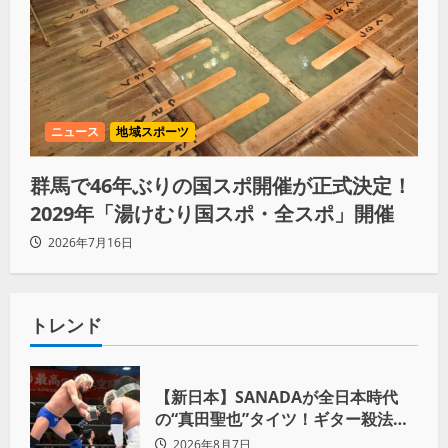
ニュース
地域スポーツ
群馬で46年ぶりの国スポ開催が正式決定！
2029年「湯けむり国スポ・全スポ」開催
2026年7月16日
トレンド
【新日本】SANADAが全日本時代
の“真田聖也”タイツ！ギター殺法で
Yuto-IceをKO「俺と闘う時は考え
2026年8月7日