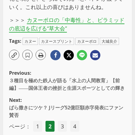
いく。これ以上の喜びはありませんね。
＞＞＞
カヌーポロの「中毒性」と、ピラミッド
の底辺を広げる“草大会”
Tags:
カヌー
カヌースプリント
カヌーポロ
大城良介
Previous:
３種目を極めた鉄人が語る「水上の人間教育」【前
編】――国体王者の挫折と生涯スポーツとしての輝き
Next:
ばら撒きにツケ？ Jリーグ52億巨額赤字発表にファン
賛否
ページ：
1
2
3
4