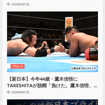
KO「俺と闘う時は考えろ。感じるな」
2026年8月7日
プロレス
【新日本】今年44歳・鷹木信悟に
TAKESHITAが脱帽「負けた。鷹木信悟、
強いわ！」
2026年8月7日