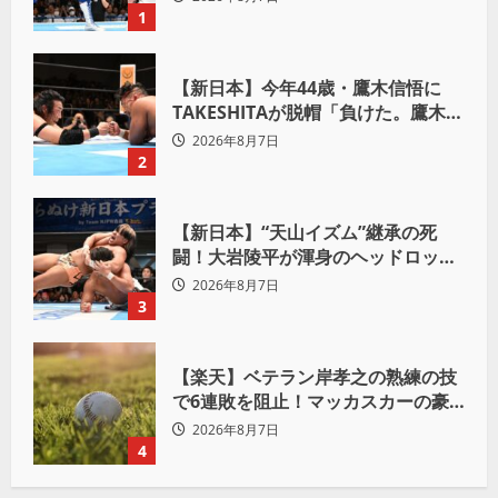
ろ。感じるな」
1
【新日本】今年44歳・鷹木信悟に
TAKESHITAが脱帽「負けた。鷹木信
悟、強いわ！」
2026年8月7日
2
【新日本】“天山イズム”継承の死
闘！大岩陵平が渾身のヘッドロック
で後藤洋央紀からタップ奪取 執念の
2026年8月7日
「リベンジ＆4勝目」
3
【楽天】ベテラン岸孝之の熟練の技
で6連敗を阻止！マッカスカーの豪
快2ランと粘りの継投でオリックス
2026年8月7日
を破る
4