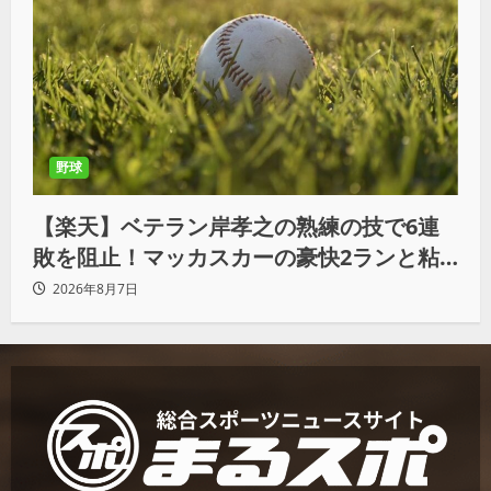
野球
【楽天】ベテラン岸孝之の熟練の技で6連
敗を阻止！マッカスカーの豪快2ランと粘
りの継投でオリックスを破る
2026年8月7日