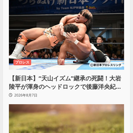
プロレス
【新日本】“天山イズム”継承の死闘！大岩
陵平が渾身のヘッドロックで後藤洋央紀か
らタップ奪取 執念の「リベンジ＆4勝目」
2026年8月7日