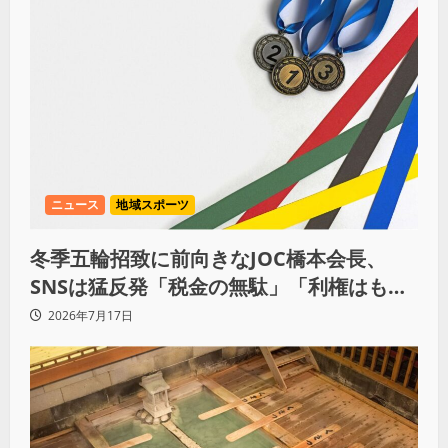
ニュース
地域スポーツ
冬季五輪招致に前向きなJOC橋本会長、
SNSは猛反発「税金の無駄」「利権はもう
いい」
2026年7月17日