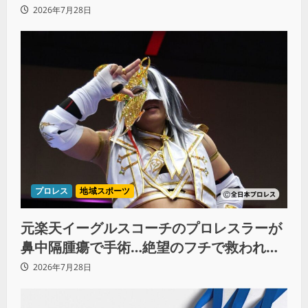
想いと同期決戦への決意
2026年7月28日
プロレス
地域スポーツ
元楽天イーグルスコーチのプロレスラーが
鼻中隔腫瘍で手術…絶望のフチで救われた
リーダーの言葉
2026年7月28日