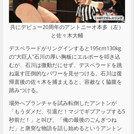
共にデビュー20周年のアントニーオ本多（左）
と佐々木大輔
デスペラードがリングインすると195cm130kg
の“大巨人”石川の厚い胸板にエルボーを叩き込
むが、石川は微動だにせず、デスペラードを跳
ね返す圧倒的なパワーを見せつける。石川は復
帰直後の佐々木を捕まえると、容赦なく脇腹を
踏みつける。
場外へプランチャを試み転倒したアントンが
「もうダメだ、引退だ！マジでギブアップする5
秒前だ！」と叫び、「俺の最後のごんぎつね
だ」と唐突な物語を話し始めるというアントン