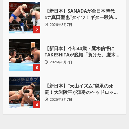
【新日本】SANADAが全日本時代
の“真田聖也”タイツ！ギター殺法で
Yuto-IceをKO「俺と闘う時は考え
2026年8月7日
ろ。感じるな」
2
【新日本】今年44歳・鷹木信悟に
TAKESHITAが脱帽「負けた。鷹木信
悟、強いわ！」
2026年8月7日
3
【新日本】“天山イズム”継承の死
闘！大岩陵平が渾身のヘッドロック
で後藤洋央紀からタップ奪取 執念の
2026年8月7日
「リベンジ＆4勝目」
4