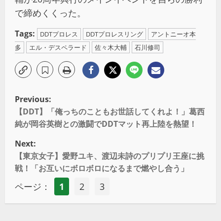
で締めくくった。
Tags:
DDTプロレス
DDTプロレスリング
アントニーオ本
多
エル・デスペラード
佐々木大輔
石川修司
Previous:
【DDT】「俺っちのこともお世話してくれよ！」葛西
純が岡谷英樹との激闘でDDTマット再上陸を熱望！
Next:
【東京女子】愛野ユキ、渡辺未詩のプリプリ王座に挑
戦！「お互いにボロボロになるまで燃やし合う」
ページ：
1
2
3