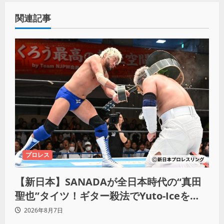
関連記事
プロレス
【新日本】SANADAが全日本時代の“真田
聖也”タイツ！ギター殺法でYuto-Iceを
KO「俺と闘う時は考えろ。感じるな」
2026年8月7日