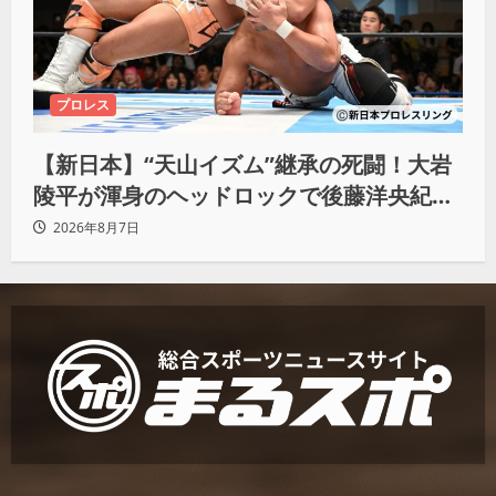
プロレス
【新日本】“天山イズム”継承の死闘！大岩
陵平が渾身のヘッドロックで後藤洋央紀か
らタップ奪取 執念の「リベンジ＆4勝目」
2026年8月7日