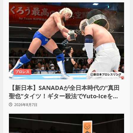
プロレス
【新日本】SANADAが全日本時代の“真田
聖也”タイツ！ギター殺法でYuto-Iceを
KO「俺と闘う時は考えろ。感じるな」
2026年8月7日