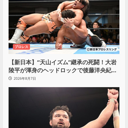
プロレス
【新日本】“天山イズム”継承の死闘！大岩
陵平が渾身のヘッドロックで後藤洋央紀か
らタップ奪取 執念の「リベンジ＆4勝目」
2026年8月7日