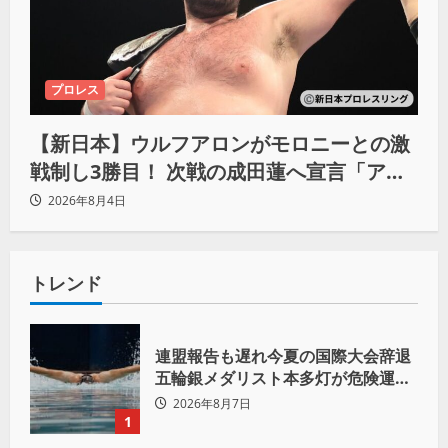
プロレス
【新日本】ウルフアロンがモロニーとの激
戦制し3勝目！ 次戦の成田蓮へ宣言「アイ
ツの王道を俺の王道でぶち壊す」
2026年8月4日
トレンド
連盟報告も遅れ今夏の国際大会辞退
五輪銀メダリスト本多灯が危険運転
致傷で起訴
2026年8月7日
1