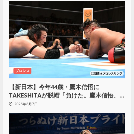
プロレス
【新日本】今年44歳・鷹木信悟に
TAKESHITAが脱帽「負けた。鷹木信悟、
強いわ！」
2026年8月7日