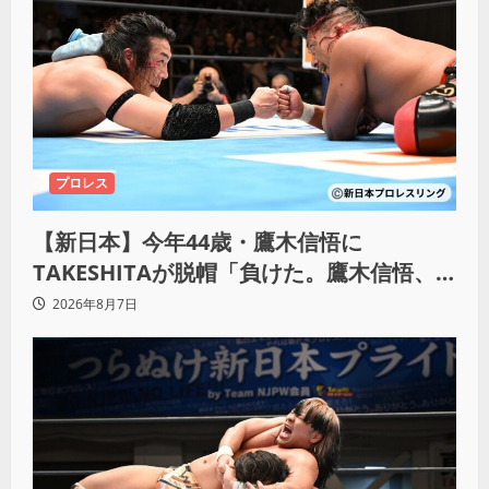
プロレス
【新日本】今年44歳・鷹木信悟に
TAKESHITAが脱帽「負けた。鷹木信悟、
強いわ！」
2026年8月7日