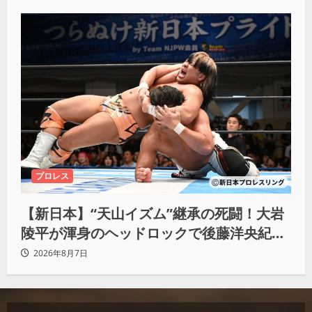
プロレス
【新日本】“天山イズム”継承の死闘！大岩
陵平が渾身のヘッドロックで後藤洋央紀か
らタップ奪取 執念の「リベンジ＆4勝目」
2026年8月7日