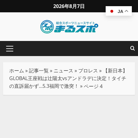
2026年8月7日
JA
ホーム
»
記事一覧
»
ニュース
»
プロレス
»
【新日本】
GLOBAL王座戦は辻陽太vsアンドラデに決定！タイチ
の直訴届かず…5.3福岡で激突！
»
ページ 4