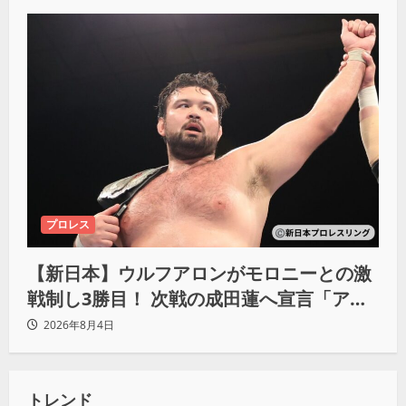
プロレス
【新日本】ウルフアロンがモロニーとの激
戦制し3勝目！ 次戦の成田蓮へ宣言「アイ
ツの王道を俺の王道でぶち壊す」
2026年8月4日
トレンド