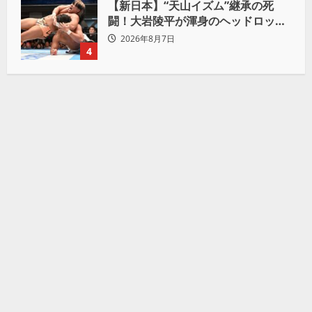
【新日本】“天山イズム”継承の死
闘！大岩陵平が渾身のヘッドロック
で後藤洋央紀からタップ奪取 執念の
2026年8月7日
「リベンジ＆4勝目」
4