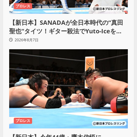
プロレス
【新日本】SANADAが全日本時代の“真田
聖也”タイツ！ギター殺法でYuto-Iceを
KO「俺と闘う時は考えろ。感じるな」
2026年8月7日
プロレス