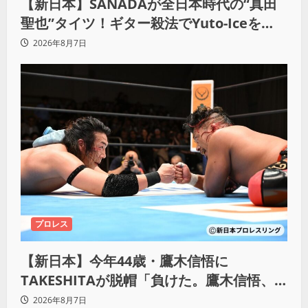
【新日本】SANADAが全日本時代の“真田
聖也”タイツ！ギター殺法でYuto-Iceを
KO「俺と闘う時は考えろ。感じるな」
2026年8月7日
プロレス
【新日本】今年44歳・鷹木信悟に
TAKESHITAが脱帽「負けた。鷹木信悟、
強いわ！」
2026年8月7日