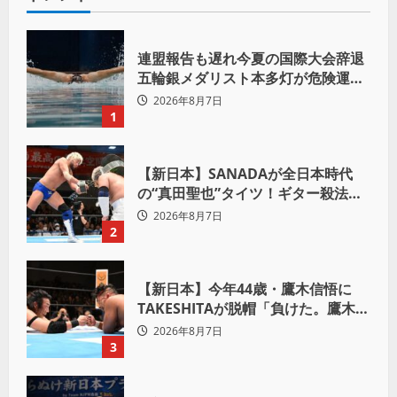
連盟報告も遅れ今夏の国際大会辞退
五輪銀メダリスト本多灯が危険運転
致傷で起訴
2026年8月7日
1
【新日本】SANADAが全日本時代
の“真田聖也”タイツ！ギター殺法で
Yuto-IceをKO「俺と闘う時は考え
2026年8月7日
ろ。感じるな」
2
【新日本】今年44歳・鷹木信悟に
TAKESHITAが脱帽「負けた。鷹木信
悟、強いわ！」
2026年8月7日
3