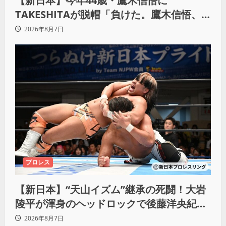
【新日本】今年44歳・鷹木信悟に
TAKESHITAが脱帽「負けた。鷹木信悟、
強いわ！」
2026年8月7日
プロレス
【新日本】“天山イズム”継承の死闘！大岩
陵平が渾身のヘッドロックで後藤洋央紀か
らタップ奪取 執念の「リベンジ＆4勝目」
2026年8月7日