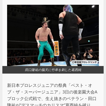
田口隆祐の脳天に竹串を刺した葛西純
新日本プロレスジュニアの祭典「ベスト・オ
ブ・ザ・スーパージュニア」3日の後楽園大会A
ブロック公式戦で、生え抜きのベテラン・田口
隆祐が“デスマッチのカリスマ”葛西純を破り、