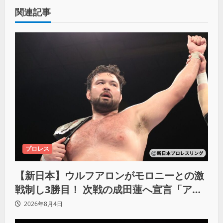
関連記事
プロレス
【新日本】ウルフアロンがモロニーとの激
戦制し3勝目！ 次戦の成田蓮へ宣言「アイ
ツの王道を俺の王道でぶち壊す」
2026年8月4日