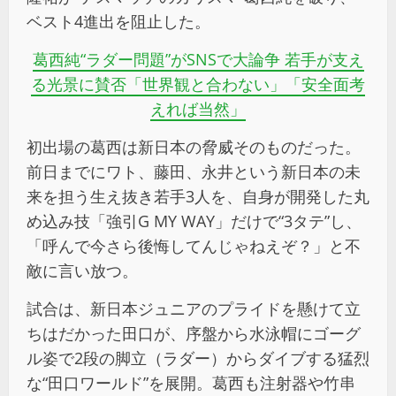
ベスト4進出を阻止した。
葛西純“ラダー問題”がSNSで大論争 若手が支え
る光景に賛否「世界観と合わない」「安全面考
えれば当然」
初出場の葛西は新日本の脅威そのものだった。
前日までにワト、藤田、永井という新日本の未
来を担う生え抜き若手3人を、自身が開発した丸
め込み技「強引G MY WAY」だけで“3タテ”し、
「呼んで今さら後悔してんじゃねえぞ？」と不
敵に言い放つ。
試合は、新日本ジュニアのプライドを懸けて立
ちはだかった田口が、序盤から水泳帽にゴーグ
ル姿で2段の脚立（ラダー）からダイブする猛烈
な“田口ワールド”を展開。葛西も注射器や竹串