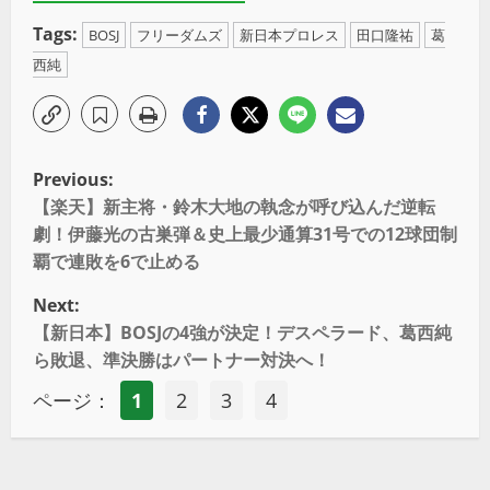
Tags:
BOSJ
フリーダムズ
新日本プロレス
田口隆祐
葛
西純
Previous:
【楽天】新主将・鈴木大地の執念が呼び込んだ逆転
劇！伊藤光の古巣弾＆史上最少通算31号での12球団制
覇で連敗を6で止める
Next:
【新日本】BOSJの4強が決定！デスペラード、葛西純
ら敗退、準決勝はパートナー対決へ！
ページ：
1
2
3
4