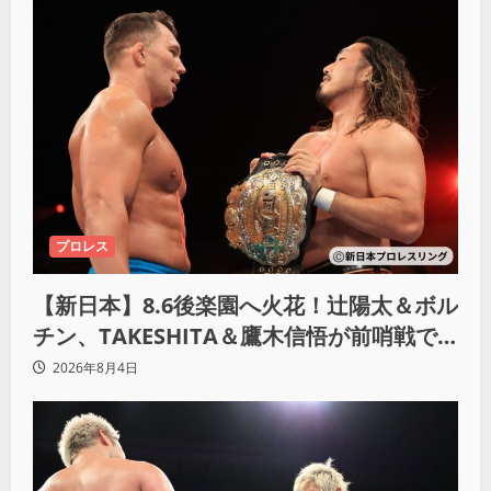
プロレス
【新日本】8.6後楽園へ火花！辻陽太＆ボル
チン、TAKESHITA＆鷹木信悟が前哨戦で
激突
2026年8月4日