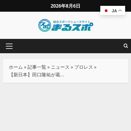
2026年8月6日
JA
ホーム
»
記事一覧
»
ニュース
»
プロレス
»
【新日本】田口隆祐が葛西純に”強引”な掟破りで勝利！「ラダーは押さえなきゃダメなんだよ」