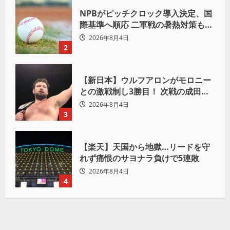
NPBがピッチクロック導入決定、国
際基準へ順応 二軍戦の暑熱対策も柔
軟運用へ
2026年8月4日
2
【新日本】ウルフアロンがモロニー
との激戦制し3勝目！ 次戦の成田蓮
へ宣言「アイツの王道を俺の王道で
2026年8月4日
ぶち壊す」
3
【楽天】天国から地獄…リードを守
れず痛恨のサヨナラ負けで5連敗
2026年8月4日
4