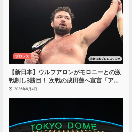
プロレス
【新日本】ウルフアロンがモロニーとの激
戦制し3勝目！ 次戦の成田蓮へ宣言「アイ
ツの王道を俺の王道でぶち壊す」
2026年8月4日