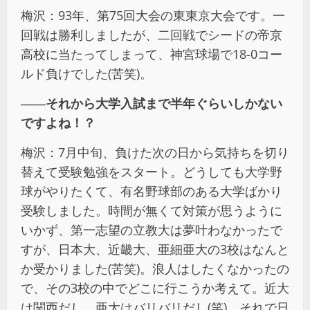
梅沢：93年、第75回大会の東東京大会です。一
回戦は勝利しましたが、二回戦でシードの帝京
高校に当たってしまって、神宮球場で18-0コー
ルド負けでした(苦笑)。
――それから大学入試まで半年ぐらいしかない
ですよね！？
梅沢：7月中旬、負けた次の日から気持ちを切り
替えて受験勉強をスタート。どうしても大学野
球がやりたくて、有名野球部のある大学ばかり
受験しました。時間が無くて対策が思うように
いかず、第一志望の立教大は夢叶わなかったで
すが、日本大、近畿大、亜細亜大の3校はなんと
か受かりました(苦笑)。浪人はしたくなかったの
で、その3校の中でどこに行こうか考えて。近大
は関西だし、亜大はバリバリだし(笑)。それで日