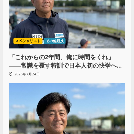
スペシャリスト
その他競技
「これからの2年間、俺に時間をくれ」
――常識を覆す特訓で日本人初の快挙へ
（後編）
2026年7月24日