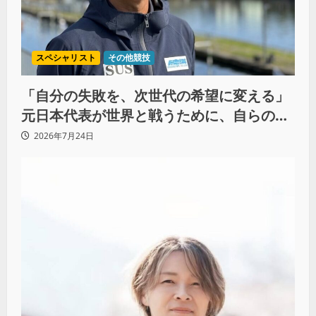
スペシャリスト
その他競技
「自分の失敗を、次世代の希望に変える」
元日本代表が世界と戦うために、自らの過
去をすべて捨てた理由（前編）
2026年7月24日