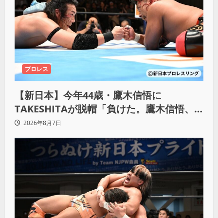
プロレス
【新日本】今年44歳・鷹木信悟に
TAKESHITAが脱帽「負けた。鷹木信悟、
強いわ！」
2026年8月7日