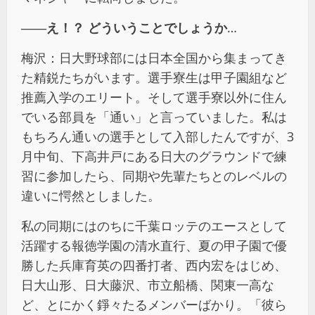
――え！？ どういうことでしょうか
…
梅沢：日大野球部には日本全国から集まってき
た精鋭たちがいます。選手寮生は甲子園組など
推薦入学のエリート。そして選手寮以外に住ん
でいる部員を「通い」と言っていました。私は
もちろん通いの選手として入部したんですが、3
月中旬、下高井戸にある日大のグラウンドで練
習に参加したら、同期や先輩たちとのレベルの
違いに愕然としました。
私の同期にはのちに千葉ロッテのエースとして
活躍する報徳学園の清水直行、夏の甲子園で優
勝した兵庫育英の四番打者、西内宏をはじめ、
日大山形、日大藤沢、市立船橋、関東一高な
ど、とにかく錚々たるメンバーばかり。「彼ら