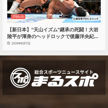
プロレス
【新日本】“天山イズム”継承の死闘！大岩
陵平が渾身のヘッドロックで後藤洋央紀か
らタップ奪取 執念の「リベンジ＆4勝目」
2026年8月7日