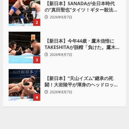
【新日本】SANADAが全日本時代
の“真田聖也”タイツ！ギター殺法で
Yuto-IceをKO「俺と闘う時は考え
2026年8月7日
ろ。感じるな」
2
【新日本】今年44歳・鷹木信悟に
TAKESHITAが脱帽「負けた。鷹木信
悟、強いわ！」
2026年8月7日
3
【新日本】“天山イズム”継承の死
闘！大岩陵平が渾身のヘッドロック
で後藤洋央紀からタップ奪取 執念の
2026年8月7日
「リベンジ＆4勝目」
4