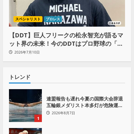
スペシャリスト
プロレス
【DDT】巨人フリークの松永智充が語るマ
ット界の未来！今のDDTはプロ野球の「ソ
フトバンク状態」
2026年7月10日
トレンド
連盟報告も遅れ今夏の国際大会辞退
五輪銀メダリスト本多灯が危険運転
致傷で起訴
2026年8月7日
1