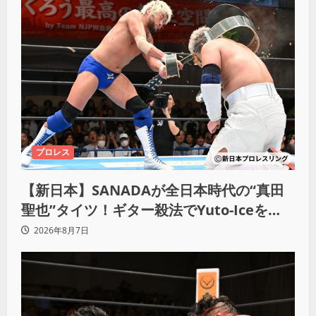
プロレス
【新日本】SANADAが全日本時代の“真田
聖也”タイツ！ギター殺法でYuto-Iceを
KO「俺と闘う時は考えろ。感じるな」
2026年8月7日