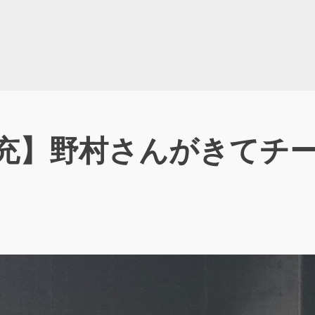
直充】野村さんがきてチ
）