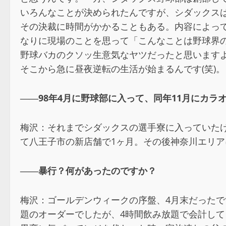
いろんなことが決められたんですが、シダックス
その決裁に時間がかかることもある。内容によっ
なりに現場のことを思って「こんなことは野球界
野球バカのクソッ生意気なヤツだったと思いますよ
そこから急に昼夜逆転の生活が始まるんです(笑)。
――98年4月に野球部に入って、同年11月にカ
梅沢：それまでシダックスの選手寮に入っていた
て八王子市の新店舗で1ヶ月。その後神奈川エリア
――暴行？何があったのですか？
梅沢：ゴールデンウィークの序盤、4月末だったで
題のオーダーでしたが、4時間飲み放題で会計し