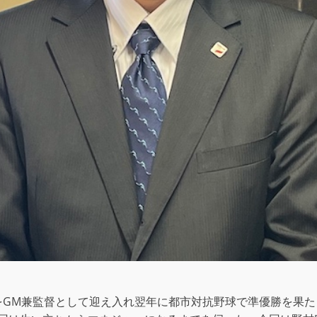
也氏をGM兼監督として迎え入れ翌年に都市対抗野球で準優勝を