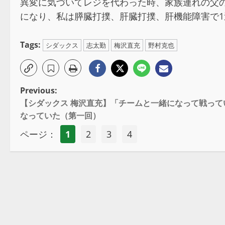
異変に気づいてレジを代わった時、家族連れの父
になり、私は膵臓打撲、肝臓打撲、肝機能障害で
Tags:
シダックス
志太勤
梅沢直充
野村克也
Previous:
【シダックス 梅沢直充】「チームと一緒になって戦っ
なっていた（第一回）
ページ：
1
2
3
4