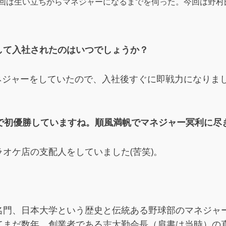
回は生い立ちからマネジャーになるまでを伺った。今回は野村
して入社されたのはいつでしょうか？
学でマネジャーをしていたので、入社後すぐに即戦力になり
で初優勝していますね。順風満帆でマネジャー冥利に尽
オケ店の支配人をしていました(苦笑)。
名門、日本大学という歴史と伝統ある野球部のマネジャ
てまだ数年。創業者である志太勤会長（肩書は当時）の