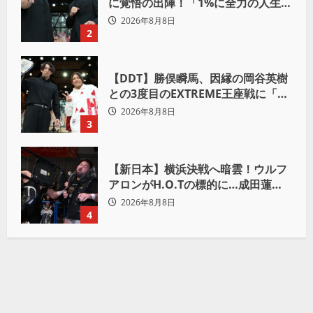
に覚悟の出陣！「1%に全力の人生を
かけて勝ちにいきたい」
2026年8月8日
2
【DDT】勝俣瞬馬、因縁の岡谷英樹
との3度目のEXTREME王座戦に「僕
が本当の岡谷英樹を引き出して獲り
2026年8月8日
たい」
3
【新日本】横浜決戦へ暗雲！ウルフ
アロンがH.O.Tの標的に…成田蓮へ
「シュウマイにしてやる」と怒り爆
2026年8月8日
発
4