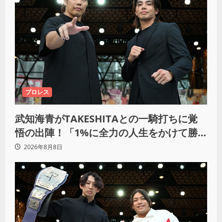
プロレス
武知海青がTAKESHITAとの一騎打ちに覚
悟の出陣！「1%に全力の人生をかけて勝
ちにいきたい」
2026年8月8日