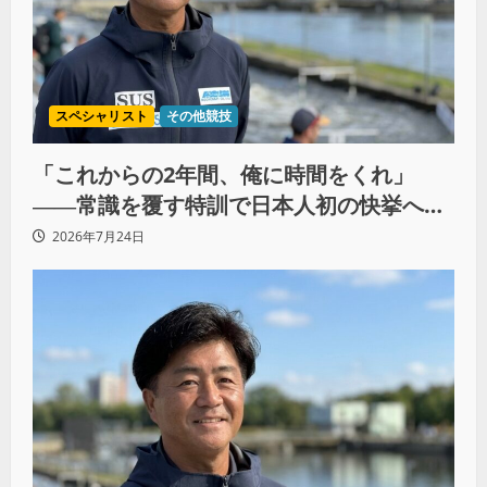
スペシャリスト
その他競技
「これからの2年間、俺に時間をくれ」
――常識を覆す特訓で日本人初の快挙へ
（後編）
2026年7月24日