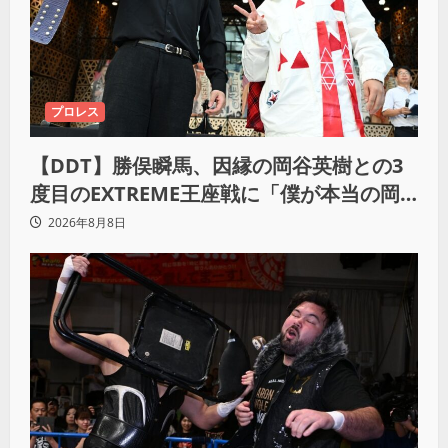
プロレス
【DDT】勝俣瞬馬、因縁の岡谷英樹との3
度目のEXTREME王座戦に「僕が本当の岡
谷英樹を引き出して獲りたい」
2026年8月8日