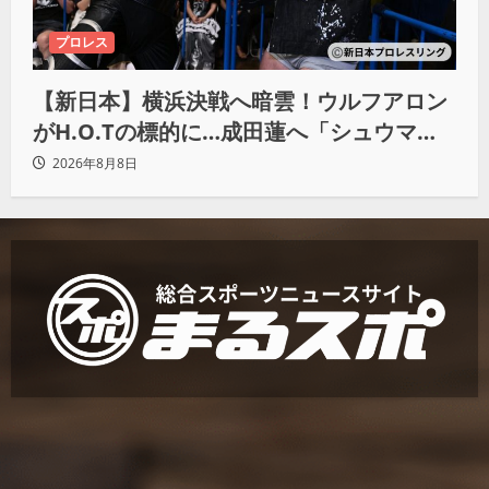
プロレス
【新日本】横浜決戦へ暗雲！ウルフアロン
がH.O.Tの標的に…成田蓮へ「シュウマイ
にしてやる」と怒り爆発
2026年8月8日