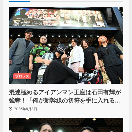
プロレス
混迷極めるアイアンマン王座は石田有輝が
強奪！「俺が新幹線の切符を手に入れるか
らな！逃げ切るぞ」
2026年8月8日