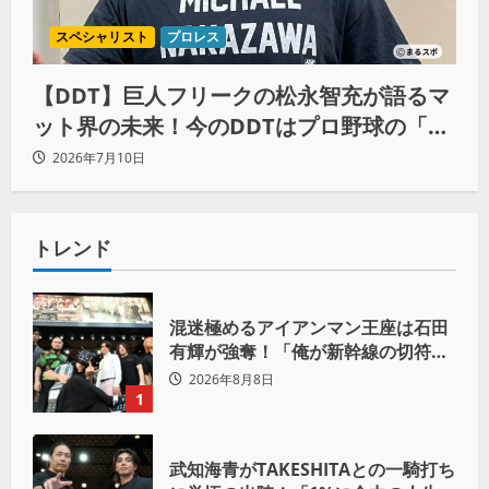
スペシャリスト
プロレス
【DDT】巨人フリークの松永智充が語るマ
ット界の未来！今のDDTはプロ野球の「ソ
フトバンク状態」
2026年7月10日
トレンド
混迷極めるアイアンマン王座は石田
有輝が強奪！「俺が新幹線の切符を
手に入れるからな！逃げ切るぞ」
2026年8月8日
1
武知海青がTAKESHITAとの一騎打ち