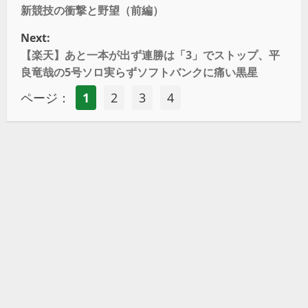
新競技の衝撃と野望（前編）
Next:
【楽天】あと一本が出ず連勝は「3」でストップ、平
良竜哉の5号ソロ実らずソフトバンクに痛い黒星
ページ：
1
2
3
4