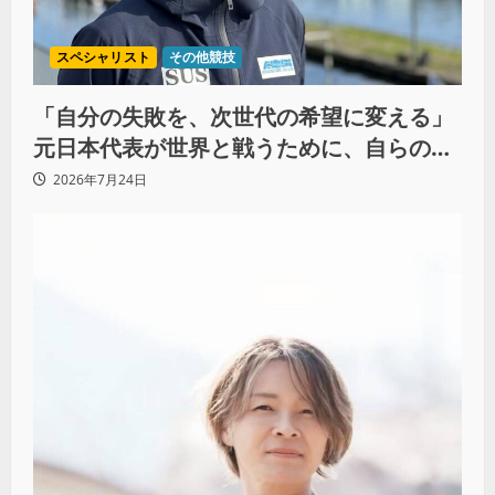
スペシャリスト
その他競技
「自分の失敗を、次世代の希望に変える」
元日本代表が世界と戦うために、自らの過
去をすべて捨てた理由（前編）
2026年7月24日