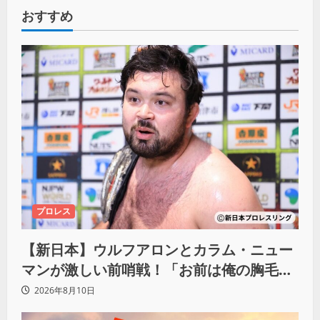
おすすめ
プロレス
【新日本】ウルフアロンとカラム・ニュー
マンが激しい前哨戦！「お前は俺の胸毛に
カラム(絡む)小バエと一緒だ」
2026年8月10日