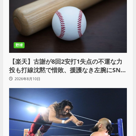
野球
【楽天】古謝が8回2安打1失点の不運な力
投も打線沈黙で惜敗、援護なき左腕にSNS
では同情の声
2026年8月10日