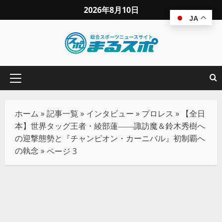
2026年8月10日
JA
ホーム
»
記事一覧
»
インタビュー
»
プロレス
»
【全日
本】世界タッグ王者・綾部蓮――諏訪魔＆鈴木秀樹へ
の迎撃態勢と『チャンピオン・カーニバル』初制覇へ
の執念
»
ページ 3