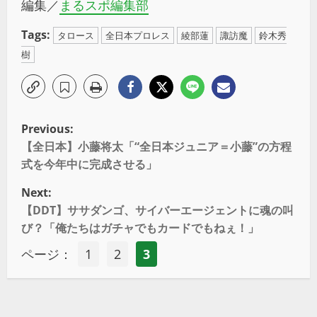
編集／
まるスポ編集部
Tags:
タロース
全日本プロレス
綾部蓮
諏訪魔
鈴木秀
樹
Previous:
【全日本】小藤将太「“全日本ジュニア＝小藤”の方程
式を今年中に完成させる」
Next:
【DDT】ササダンゴ、サイバーエージェントに魂の叫
び？「俺たちはガチャでもカードでもねぇ！」
ページ：
1
2
3