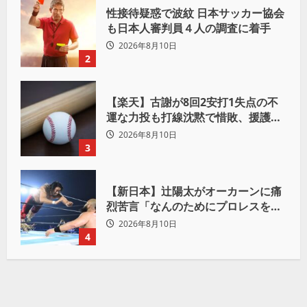
性接待疑惑で波紋 日本サッカー協会
も日本人審判員４人の調査に着手
2026年8月10日
2
【楽天】古謝が8回2安打1失点の不
運な力投も打線沈黙で惜敗、援護な
き左腕にSNSでは同情の声
2026年8月10日
3
【新日本】辻陽太がオーカーンに痛
烈苦言「なんのためにプロレスをや
ってるんだ？」
2026年8月10日
4