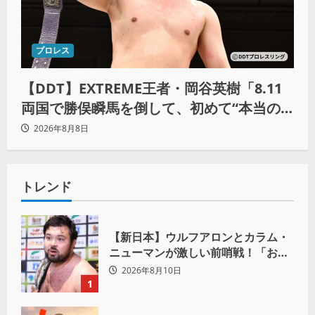
プロレス
【DDT】EXTREME王者・岡谷英樹「8.11
両国で勝俣瞬馬を倒して、初めて“本当の
王者”になれる」
2026年8月8日
トレンド
【新日本】ウルフアロンとカラム・
ニューマンが激しい前哨戦！「お前
は俺の胸毛にカラム(絡む)小バエと
2026年8月10日
一緒だ」
1