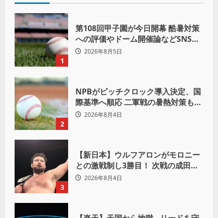
第108回甲子園が今日開幕 酷暑対策
への評価やドーム開催論などSNSで
議論も
2026年8月5日
1
NPBがピッチクロック導入決定、国
際基準へ順応 二軍戦の暑熱対策も柔
軟運用へ
2026年8月4日
2
【新日本】ウルフアロンがモロニー
との激戦制し3勝目！ 次戦の成田蓮
へ宣言「アイツの王道を俺の王道で
2026年8月4日
ぶち壊す」
3