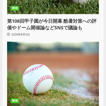
野球
第108回甲子園が今日開幕 酷暑対策への評
価やドーム開催論などSNSで議論も
2026年8月5日
野球