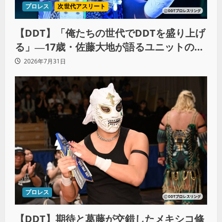
プロレス
次世代アスリート
【DDT】「俺たちの世代でDDTを盛り上げ
る」―17歳・佐藤大地が語るユニットの絆
とシングル王座への飽くなき野望
2026年7月31日
プロレス
【DDT】期待と葛藤が交錯したメキシコ修