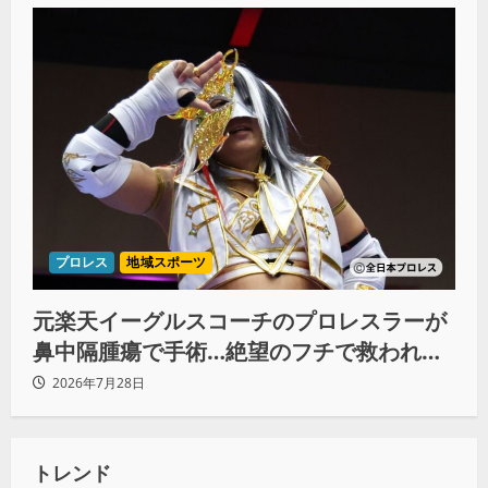
プロレス
地域スポーツ
元楽天イーグルスコーチのプロレスラーが
鼻中隔腫瘍で手術…絶望のフチで救われた
リーダーの言葉
2026年7月28日
トレンド