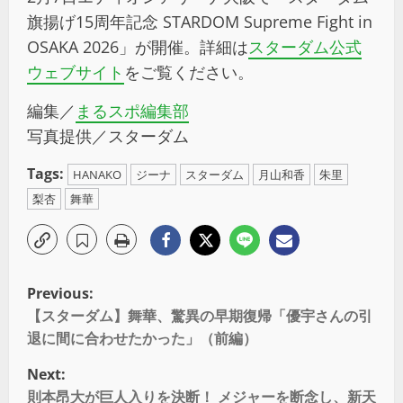
旗揚げ15周年記念 STARDOM Supreme Fight in
OSAKA 2026」が開催。詳細は
スターダム公式
ウェブサイト
をご覧ください。
編集／
まるスポ編集部
写真提供／スターダム
Tags:
HANAKO
ジーナ
スターダム
月山和香
朱里
梨杏
舞華
Previous:
【スターダム】舞華、驚異の早期復帰「優宇さんの引
退に間に合わせたかった」（前編）
Next:
則本昂大が巨人入りを決断！ メジャーを断念し、新天