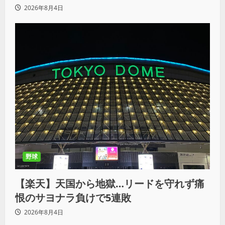
ツの王道を俺の王道でぶち壊す」
2026年8月4日
野球
【楽天】天国から地獄…リードを守れず痛
恨のサヨナラ負けで5連敗
2026年8月4日