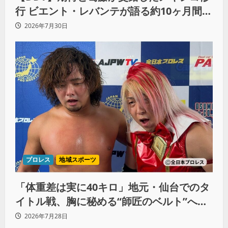
行 ビエント・レバンテが語る約10ヶ月間の
苦悩「くすぶっている自分に腹を立ててい
2026年7月30日
る」
プロレス
地域スポーツ
「体重差は実に40キロ」地元・仙台でのタ
イトル戦、胸に秘める“師匠のベルト”への
想いと同期決戦への決意
2026年7月28日