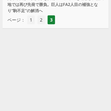
地では再び先発で勝負。巨人はFA2人目の補強とな
り“駒不足”の解消へ
ページ：
1
2
3