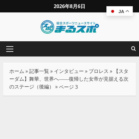
2026年8月6日
JA
ホーム
»
記事一覧
»
インタビュー
»
プロレス
»
【スタ
ーダム】舞華、世界へ――復帰した女帝が見据える次
のステージ（後編）
»
ページ 3