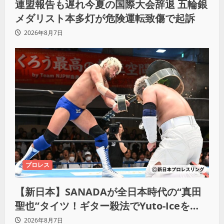
連盟報告も遅れ今夏の国際大会辞退 五輪銀
メダリスト本多灯が危険運転致傷で起訴
2026年8月7日
プロレス
【新日本】SANADAが全日本時代の“真田
聖也”タイツ！ギター殺法でYuto-Iceを
KO「俺と闘う時は考えろ。感じるな」
2026年8月7日