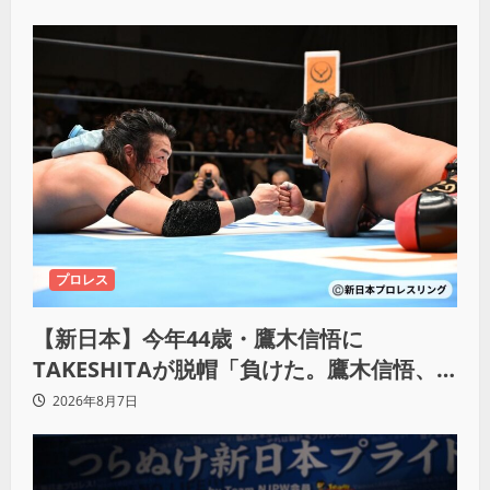
プロレス
【新日本】今年44歳・鷹木信悟に
TAKESHITAが脱帽「負けた。鷹木信悟、
強いわ！」
2026年8月7日