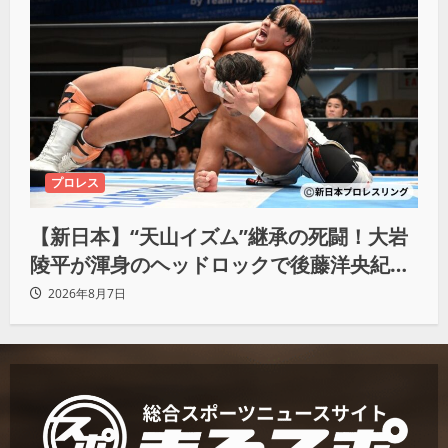
プロレス
【新日本】“天山イズム”継承の死闘！大岩
陵平が渾身のヘッドロックで後藤洋央紀か
らタップ奪取 執念の「リベンジ＆4勝目」
2026年8月7日