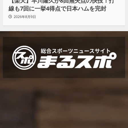
【楽天】早川隆久が8回無失点の快投！打
線も7回に一挙4得点で日本ハムを完封
2026年8月9日