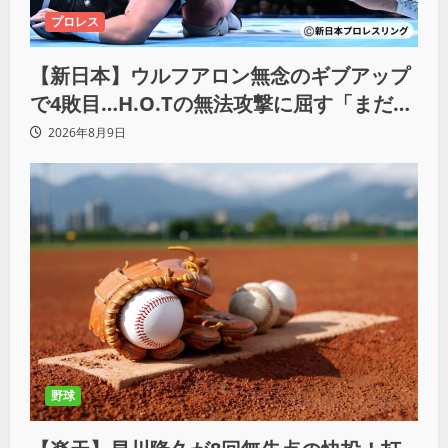
プロレス
【新日本】ウルフアロン無念のギブアップ
で4敗目…H.O.Tの無法攻撃に屈す「まだま
だ俺自身の力はこんなもんだなって」
2026年8月9日
野球