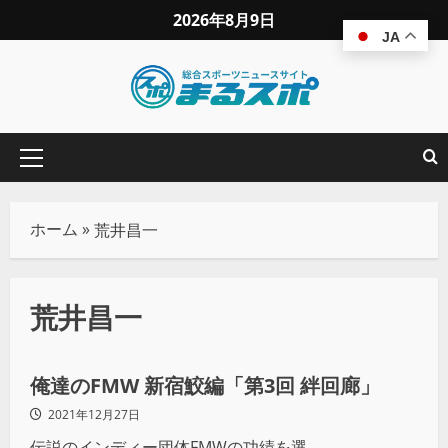
2026年8月9日
JA
ホーム
»
荒井昌一
荒井昌一
プロレス
俺達のFMW 新宿鮫編「第3回 絆回廊」
2021年12月27日
伝説のインディー団体FMWの功績を選