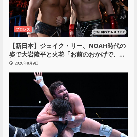
プロレス
【新日本】ジェイク・リー、NOAH時代の
姿で大岩陵平と火花「お前のおかげで、忘
れてたもの思い出したわ」
2026年8月9日