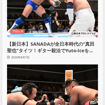
プロレス
【新日本】SANADAが全日本時代の“真田
聖也”タイツ！ギター殺法でYuto-Iceを
KO「俺と闘う時は考えろ。感じるな」
2026年8月7日