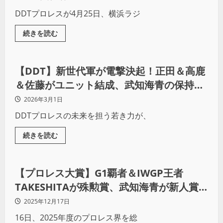
DDTプロレスが4月25日、横浜ラジ
続きを読む
プロレス
【DDT】新世代軍が電撃決起！正田＆高鹿
＆佐藤がユニット結成、武知海青の保持す
るKO-D6人タッグ王座へ宣戦布告
2026年3月1日
DDTプロレスの未来を担う若き力が、
続きを読む
プロレス
【プロレス大賞】G1覇者＆IWGP王者
TAKESHITAが殊勲賞、武知海青が新人賞
に輝く
2025年12月17日
16日、2025年度のプロレス界を総