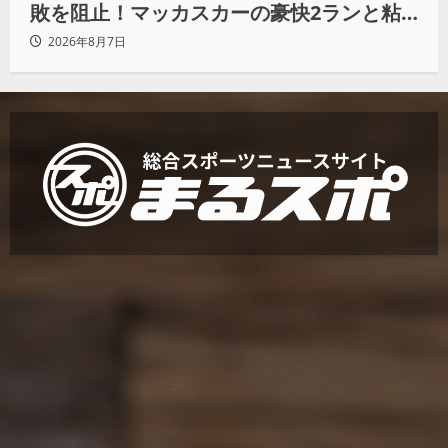
敗を阻止！マッカスカーの豪快2ランと粘
りの継投でオリックスを破る
2026年8月7日