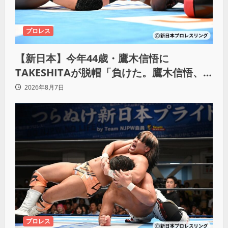
プロレス
【新日本】今年44歳・鷹木信悟に
TAKESHITAが脱帽「負けた。鷹木信悟、
強いわ！」
2026年8月7日
プロレス