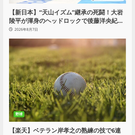
【新日本】“天山イズム”継承の死闘！大岩
陵平が渾身のヘッドロックで後藤洋央紀か
らタップ奪取 執念の「リベンジ＆4勝目」
2026年8月7日
野球
【楽天】ベテラン岸孝之の熟練の技で6連