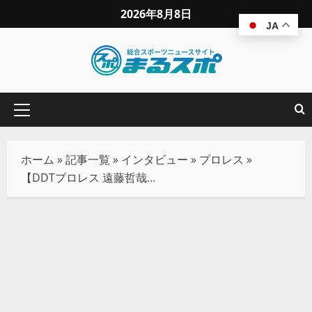
2026年8月8日
JA
ホーム
»
記事一覧
»
インタビュー
»
プロレス
»
【DDTプロレス 遠藤哲哉】約1年ぶりのKO-D無差別級王座戴冠へ（前編）