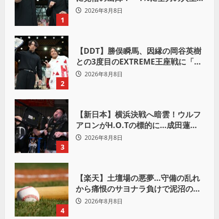
かけて勝ちにいきたい」
2026年8月8日
1
【DDT】勝俣瞬馬、因縁の岡谷英樹
との3度目のEXTREME王座戦に「僕
が本当の岡谷英樹を引き出して獲り
2026年8月8日
たい」
2
【新日本】横浜決戦へ暗雲！ウルフ
アロンがH.O.Tの標的に…成田蓮へ
「シュウマイにしてやる」と怒り爆
2026年8月8日
発
3
【楽天】土壇場の悪夢…守備の乱れ
から痛恨のサヨナラ負けで泥沼の連
敗
2026年8月8日
4