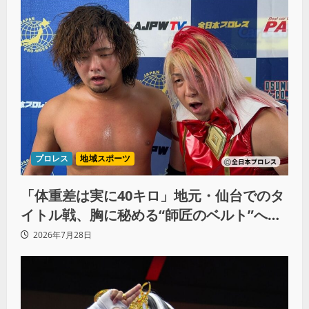
プロレス
地域スポーツ
「体重差は実に40キロ」地元・仙台でのタ
イトル戦、胸に秘める“師匠のベルト”への
想いと同期決戦への決意
2026年7月28日