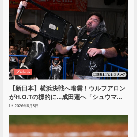
プロレス
【新日本】横浜決戦へ暗雲！ウルフアロン
がH.O.Tの標的に…成田蓮へ「シュウマイ
にしてやる」と怒り爆発
2026年8月8日