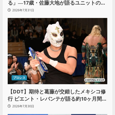
る」―17歳・佐藤大地が語るユニットの絆
とシングル王座への飽くなき野望
2026年7月31日
プロレス
【DDT】期待と葛藤が交錯したメキシコ修
行 ビエント・レバンテが語る約10ヶ月間の
苦悩「くすぶっている自分に腹を立ててい
2026年7月30日
る」