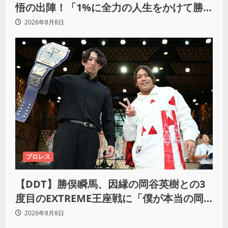
悟の出陣！「1%に全力の人生をかけて勝
ちにいきたい」
2026年8月8日
プロレス
【DDT】勝俣瞬馬、因縁の岡谷英樹との3
度目のEXTREME王座戦に「僕が本当の岡
谷英樹を引き出して獲りたい」
2026年8月8日