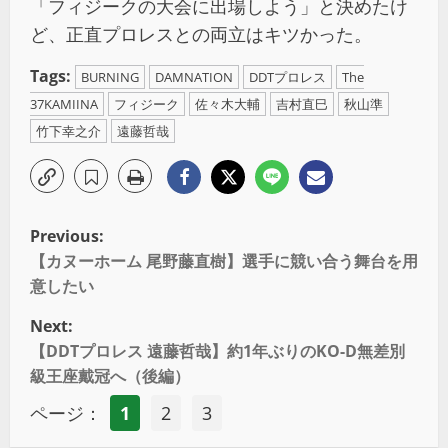
「フィジークの大会に出場しよう」と決めたけ
ど、正直プロレスとの両立はキツかった。
Tags:
BURNING
DAMNATION
DDTプロレス
The
37KAMIINA
フィジーク
佐々木大輔
吉村直巳
秋山準
竹下幸之介
遠藤哲哉
Previous:
【カヌーホーム 尾野藤直樹】選手に競い合う舞台を用
意したい
Next:
【DDTプロレス 遠藤哲哉】約1年ぶりのKO-D無差別
級王座戴冠へ（後編）
ページ：
1
2
3