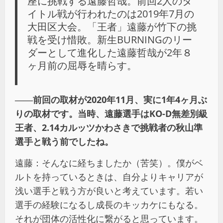
座に挑戦する遠藤哲哉。前回2人のタ
イトル戦が行われたのは2019年7月の
大田区大会。「王者」遠藤が竹下の挑
戦を受け惜敗。新生BURNINGのリー
ダーとして進化した遠藤哲哉が2年８
ヶ月前の屈辱を晴らす。
――前回の取材が2020年11月、実に1年4ヶ月ぶ
りの取材です。当時、遠藤選手はKO-D無差別級
王者、2.14カルッツかわさきで挑戦者の秋山準
選手と戦う前でしたね。
遠藤：そんなに経ちましたか（苦笑）。僕がベ
ルトを持っているときは、自分よりキャリアが
浅い選手と戦う方が良いと考えています。若い
選手の経験になるし成長のキッカケにもなる。
それが団体の活性化に繋がると思っています。