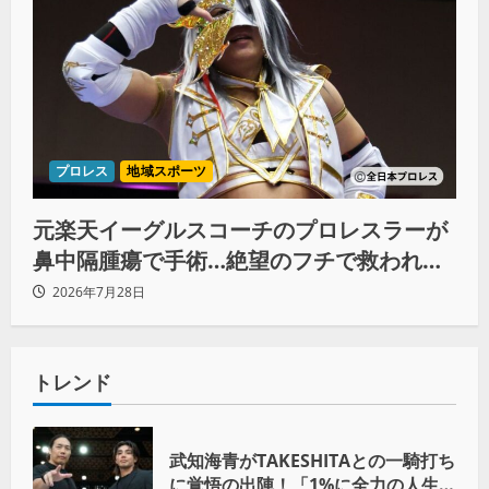
プロレス
地域スポーツ
元楽天イーグルスコーチのプロレスラーが
鼻中隔腫瘍で手術…絶望のフチで救われた
リーダーの言葉
2026年7月28日
トレンド
武知海青がTAKESHITAとの一騎打ち
に覚悟の出陣！「1%に全力の人生を