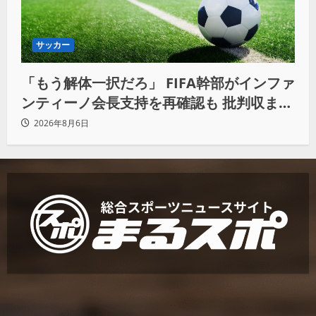
サッカー
「もう解体一択だろ」 FIFA幹部がインファ
ンティーノ会長支持を再確認も 批判収まら
ず
2026年8月6日