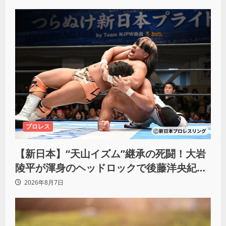
プロレス
【新日本】“天山イズム”継承の死闘！大岩
陵平が渾身のヘッドロックで後藤洋央紀か
らタップ奪取 執念の「リベンジ＆4勝目」
2026年8月7日