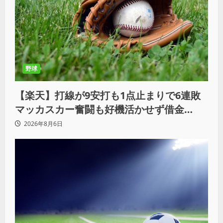
野球
【楽天】打線が9安打も1点止まりで6連敗
マッカスカー奮闘も好機活かせず借金
「22」
2026年8月6日