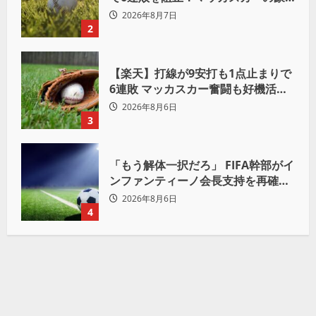
快2ランと粘りの継投でオリックス
2026年8月7日
を破る
2
【楽天】打線が9安打も1点止まりで
6連敗 マッカスカー奮闘も好機活か
せず借金「22」
2026年8月6日
3
「もう解体一択だろ」 FIFA幹部がイ
ンファンティーノ会長支持を再確認
も 批判収まらず
2026年8月6日
4