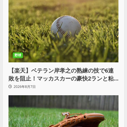
野球
【楽天】ベテラン岸孝之の熟練の技で6連
敗を阻止！マッカスカーの豪快2ランと粘
りの継投でオリックスを破る
2026年8月7日