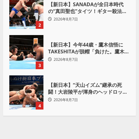
【新日本】SANADAが全日本時代
の“真田聖也”タイツ！ギター殺法で
Yuto-IceをKO「俺と闘う時は考え
2026年8月7日
ろ。感じるな」
2
【新日本】今年44歳・鷹木信悟に
TAKESHITAが脱帽「負けた。鷹木信
悟、強いわ！」
2026年8月7日
3
【新日本】“天山イズム”継承の死
闘！大岩陵平が渾身のヘッドロック
で後藤洋央紀からタップ奪取 執念の
2026年8月7日
「リベンジ＆4勝目」
4