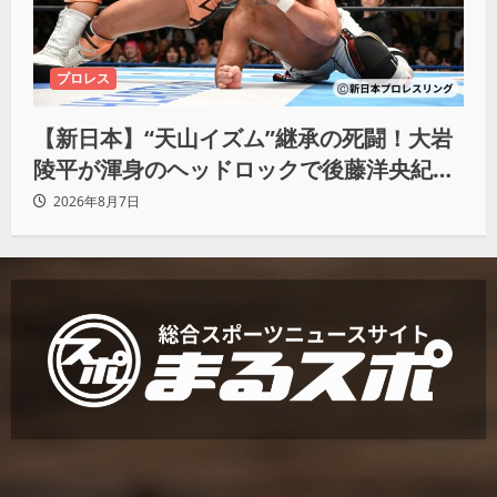
プロレス
【新日本】“天山イズム”継承の死闘！大岩
陵平が渾身のヘッドロックで後藤洋央紀か
らタップ奪取 執念の「リベンジ＆4勝目」
2026年8月7日