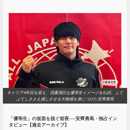
キャリア4年目を迎え、清廉潔白な優等生イメージを払拭。ふて
ぶてしささえ感じさせる大物感を身につけた安齊勇馬
「優等生」の仮面を脱ぐ前夜──安齊勇馬・独占イン
タビュー【過去アーカイブ】