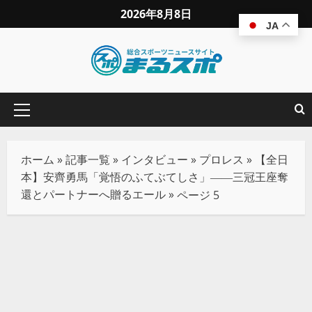
2026年8月8日
JA
ホーム
»
記事一覧
»
インタビュー
»
プロレス
»
【全日
本】安齊勇馬「覚悟のふてぶてしさ」――三冠王座奪
還とパートナーへ贈るエール
»
ページ 5