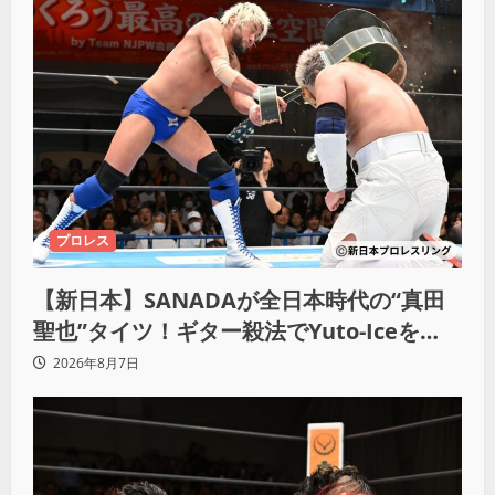
プロレス
【新日本】SANADAが全日本時代の“真田
聖也”タイツ！ギター殺法でYuto-Iceを
KO「俺と闘う時は考えろ。感じるな」
2026年8月7日