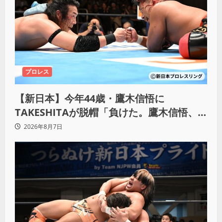
プロレス
【新日本】今年44歳・鷹木信悟に
TAKESHITAが脱帽「負けた。鷹木信悟、
強いわ！」
2026年8月7日