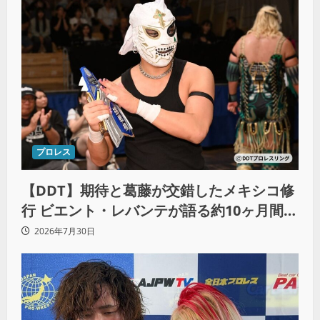
プロレス
【DDT】期待と葛藤が交錯したメキシコ修
行 ビエント・レバンテが語る約10ヶ月間の
苦悩「くすぶっている自分に腹を立ててい
2026年7月30日
る」