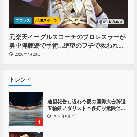
プロレス
地域スポーツ
元楽天イーグルスコーチのプロレスラーが
鼻中隔腫瘍で手術…絶望のフチで救われた
リーダーの言葉
2026年7月28日
トレンド
連盟報告も遅れ今夏の国際大会辞退
五輪銀メダリスト本多灯が危険運転
致傷で起訴
2026年8月7日
1