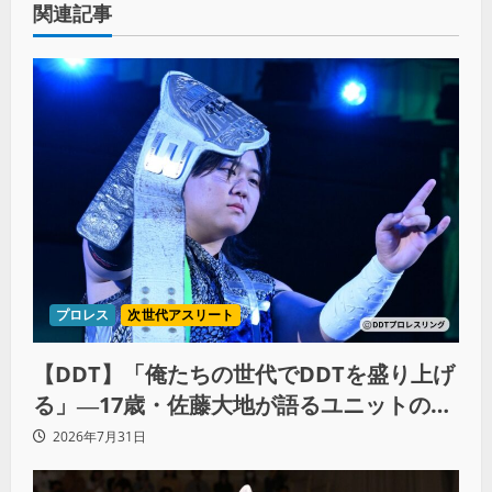
関連記事
プロレス
次世代アスリート
【DDT】「俺たちの世代でDDTを盛り上げ
る」―17歳・佐藤大地が語るユニットの絆
とシングル王座への飽くなき野望
2026年7月31日