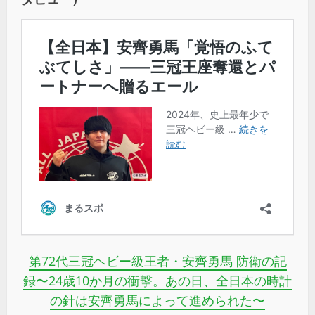
第72代三冠ヘビー級王者・安齊勇馬 防衛の記
録〜24歳10か月の衝撃。あの日、全日本の時計
の針は安齊勇馬によって進められた〜