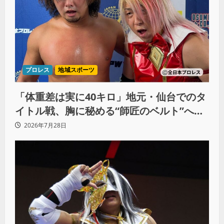
プロレス
地域スポーツ
「体重差は実に40キロ」地元・仙台でのタ
イトル戦、胸に秘める“師匠のベルト”への
想いと同期決戦への決意
2026年7月28日