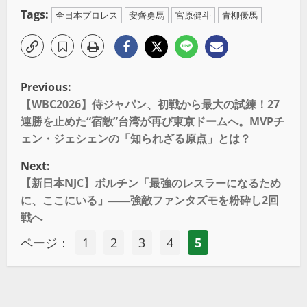
Tags:
全日本プロレス
安齊勇馬
宮原健斗
青柳優馬
Previous:
【WBC2026】侍ジャパン、初戦から最大の試練！27
連勝を止めた“宿敵”台湾が再び東京ドームへ。MVPチ
ェン・ジェシェンの「知られざる原点」とは？
Next:
【新日本NJC】ボルチン「最強のレスラーになるため
に、ここにいる」――強敵ファンタズモを粉砕し2回
戦へ
ページ：
1
2
3
4
5