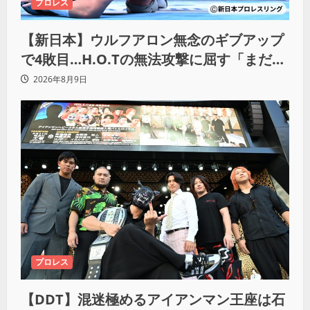
プロレス
【新日本】ウルフアロン無念のギブアップ
で4敗目…H.O.Tの無法攻撃に屈す「まだま
だ俺自身の力はこんなもんだなって」
2026年8月9日
プロレス
【DDT】混迷極めるアイアンマン王座は石