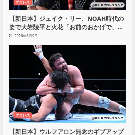
プロレス
【新日本】ジェイク・リー、NOAH時代の
姿で大岩陵平と火花「お前のおかげで、忘
れてたもの思い出したわ」
2026年8月9日
プロレス
【新日本】ウルフアロン無念のギブアップ