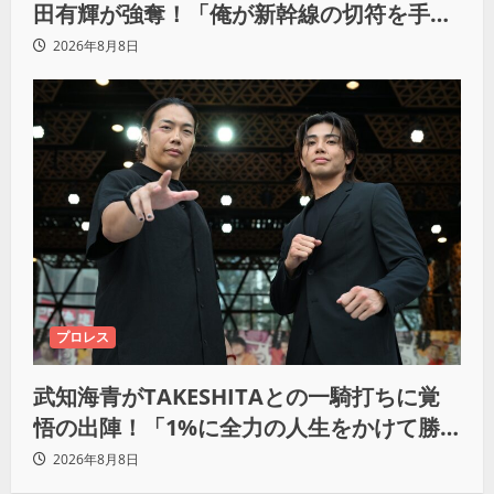
田有輝が強奪！「俺が新幹線の切符を手に
入れるからな！逃げ切るぞ」
2026年8月8日
プロレス
武知海青がTAKESHITAとの一騎打ちに覚
悟の出陣！「1%に全力の人生をかけて勝
ちにいきたい」
2026年8月8日