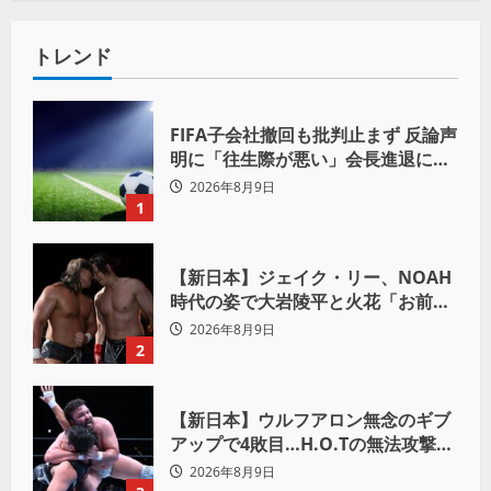
トレンド
FIFA子会社撤回も批判止まず 反論声
明に「往生際が悪い」会長進退に注
目
2026年8月9日
1
【新日本】ジェイク・リー、NOAH
時代の姿で大岩陵平と火花「お前の
おかげで、忘れてたもの思い出した
2026年8月9日
わ」
2
【新日本】ウルフアロン無念のギブ
アップで4敗目…H.O.Tの無法攻撃に
屈す「まだまだ俺自身の力はこんな
2026年8月9日