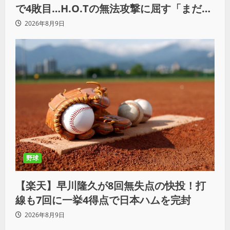
で4敗目…H.O.Tの無法攻撃に屈す「まだま
だ俺自身の力はこんなもんだなって」
2026年8月9日
野球
【楽天】早川隆久が8回無失点の快投！打
線も7回に一挙4得点で日本ハムを完封
2026年8月9日