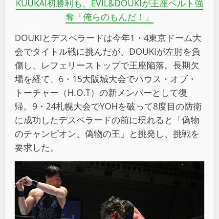
KUUKAI初勝利も、EVIL&DOUKIが王座ベルト強
奪「俺らのもんだ！」
DOUKIとデスペラードは今年1・4東京ドーム大
会でタイトル戦に挑んだが、DOUKIが左肘を負
傷し、レフェリーストップで王座陥落。長期欠
場を経て、6・15大阪城大会でハウス・オブ・
トーチャー（H.O.T）の新メンバーとして復
帰。9・24札幌大会でYOHを破って8度目の防衛
に成功したデスペラードの前に現れると「偽物
のチャンピオン、偽物の王」と挑発し、挑戦を
要求した。