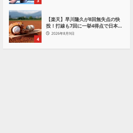
もんだなって」
3
【楽天】早川隆久が8回無失点の快
投！打線も7回に一挙4得点で日本ハ
ムを完封
2026年8月9日
4