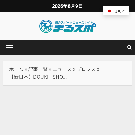
2026年8月9日
JA
ホーム
»
記事一覧
»
ニュース
»
プロレス
»
【新日本】DOUKI、SHOと“悪の連携”でデスペラードを失神KO！まさかの王座奪還で怒号飛び交う最悪の結末