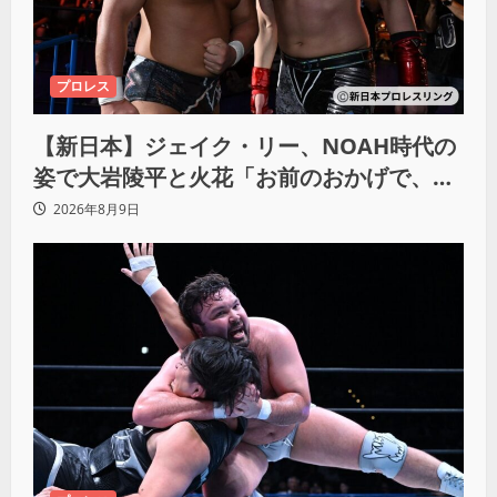
プロレス
【新日本】ジェイク・リー、NOAH時代の
姿で大岩陵平と火花「お前のおかげで、忘
れてたもの思い出したわ」
2026年8月9日